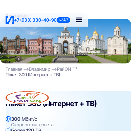
Владимир
+7 (933) 330-40-90
24/7
Главная
Владимир
РайON
Пакет 300 (Интернет + ТВ)
РайON
Пакет 300 (Интернет + ТВ)
300
Мбит/с
Скорость интернета
более 120
ТВ