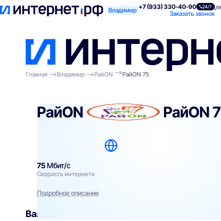
+7 (933) 330-40-90
Поиск по адресу
Для квартиры
Для
24/7
Владимир
Заказать звонок
Главная
Владимир
РайON
РайON 75
РайON
РайON 
75
Мбит/с
Скорость интернета
Подробное описание
Вам могут подойти
эти тарифы