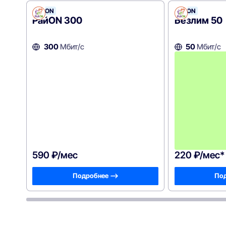
РайON
РайON
РайON 300
Безлим 50
300
Мбит/с
50
Мбит/с
590 ₽/мес
220 ₽/мес*
Подробнее —>
Под