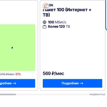
РайON
Пакет 100 (Интернет +
ТВ)
100
Мбит/с
более 120
П
ТВ
е
р
в
ы
е
3
м
е
с
я
ц
а
569 ₽/мес
319 ₽/мес
-31%
робнее —>
Подробнее —>
РАЗВЕРНУТЬ