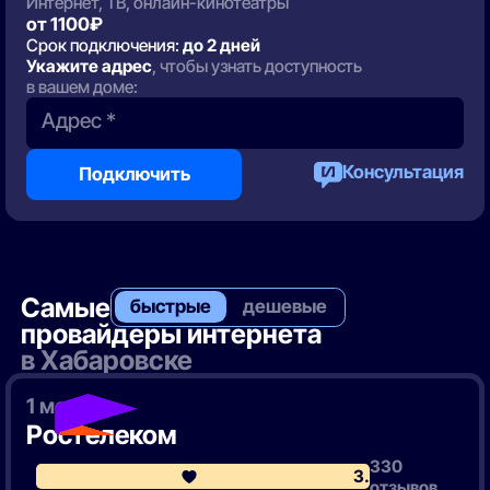
Интернет, ТВ, онлайн-кинотеатры
от 1100₽
Срок подключения:
до 2 дней
Укажите адрес
, чтобы узнать доступность
в вашем доме:
Адрес *
Консультация
Подключить
Самые
быстрые
дешевые
провайдеры интернета
в Хабаровске
1 место
Ростелеком
330
3.8
отзывов