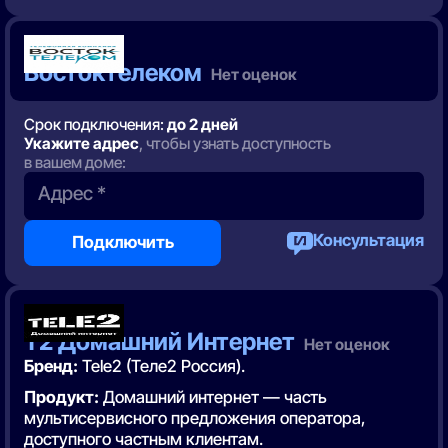
7 место
Востоктелеком
Нет оценок
Срок подключения:
до 2 дней
Укажите адрес
, чтобы узнать доступность
в вашем доме:
Адрес *
Консультация
Подключить
8 место
Т2 Домашний Интернет
Нет оценок
Бренд:
Tele2 (Телe2 Россия).
Продукт:
Домашний интернет — часть
мультисервисного предложения оператора,
доступного частным клиентам.