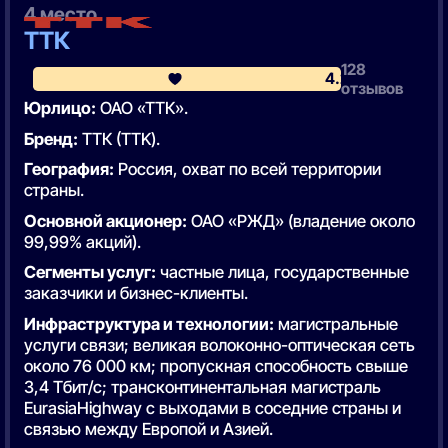
4 место
ТТК
128
4.2
отзывов
Юрлицо:
ОАО «ТТК».
Бренд:
ТТК (TTK).
География:
Россия, охват по всей территории
страны.
Основной акционер:
ОАО «РЖД» (владение около
99,99% акций).
Сегменты услуг:
частные лица, государственные
заказчики и бизнес-клиенты.
Инфраструктура и технологии:
магистральные
услуги связи; великая волоконно-оптическая сеть
около 76 000 км; пропускная способность свыше
3,4 Тбит/с; трансконтинентальная магистраль
EurasiaHighway с выходами в соседние страны и
связью между Европой и Азией.