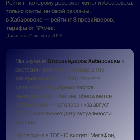
Рейтинг, которому доверяют жители Хабаровска:
только факты, никакой рекламы.
в Хабаровске — рейтинг 8 провайдеров,
тарифы от 1₽/мес.
Данные на 9 августа 2026.
Мы изучили
8 провайдеров Хабаровска
и
составили рейтинг на основе 2 019
замеров скорости, 1 346 отзывов
клиентов и регулярных тестов
техподдержки. Рейтинг обновляется
ежемесячно — заголовок «за август
2026» показывает дату актуальности
данных.
На сегодня в ТОП-10 входят: МегаФон,