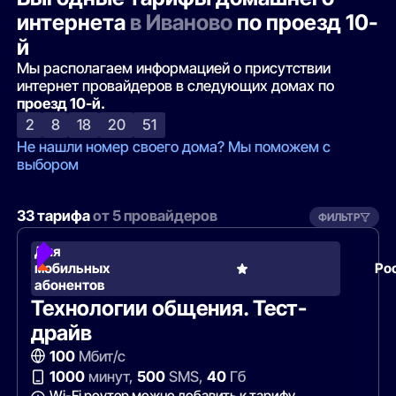
интернета
в Иваново
по проезд 10-
й
Мы располагаем информацией о присутствии
интернет провайдеров в следующих домах по
проезд 10-й.
2
8
18
20
51
Не нашли номер своего дома? Мы поможем с
выбором
33 тарифа
от 5 провайдеров
ФИЛЬТР
Для
мобильных
Ро
абонентов
Технологии общения. Тест-
драйв
100
Мбит/с
1000
минут,
500
SMS,
40
Гб
Wi-Fi роутер можно добавить к тарифу