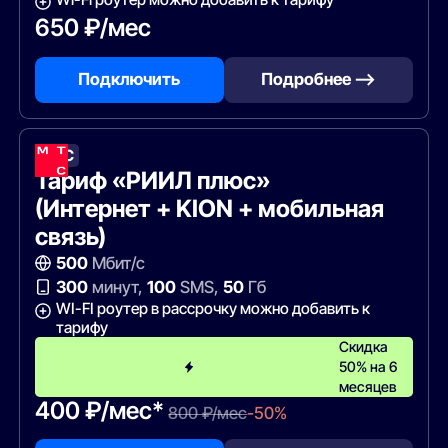
650 ₽/мес
Подключить
Подробнее —>
МТС
Тариф «РИИЛ плюс»
(Интернет + KION + мобильная
связь)
500
Мбит/с
300
минут,
100
SMS,
50
Гб
WI-FI роутер в рассрочку можно добавить к
тарифу
Скидка
50% на 6
месяцев
400 ₽/мес*
800 ₽/мес
-50%