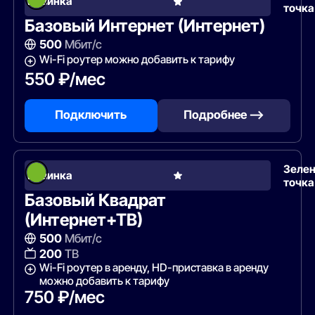
Новинка
точка
Базовый Интернет (Интернет)
500
Мбит/с
Wi-Fi роутер можно добавить к тарифу
550 ₽/мес
Подключить
Подробнее —>
Зеле
Новинка
точка
Базовый Квадрат
(Интернет+ТВ)
500
Мбит/с
200
ТВ
Wi-Fi роутер в аренду, HD-приставка в аренду
можно добавить к тарифу
750 ₽/мес