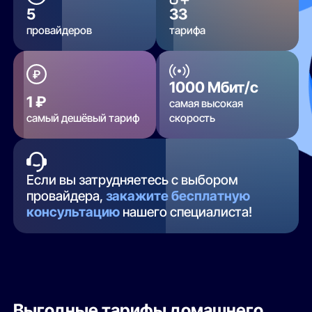
5
33
провайдеров
тарифа
1000 Мбит/с
1 ₽
самая высокая
самый дешёвый тариф
скорость
Если вы затрудняетесь с выбором
провайдера,
закажите бесплатную
консультацию
нашего специалиста!
Выгодные тарифы домашнего