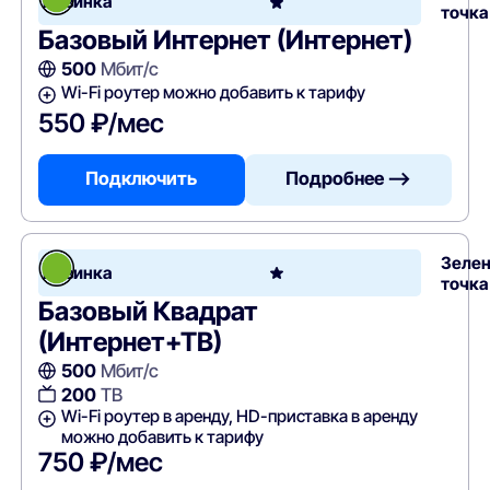
Новинка
точка
Базовый Интернет (Интернет)
500
Мбит/с
Wi-Fi роутер можно добавить к тарифу
550 ₽/мес
Подключить
Подробнее —>
Зеле
Новинка
точка
Базовый Квадрат
(Интернет+ТВ)
500
Мбит/с
200
ТВ
Wi-Fi роутер в аренду, HD-приставка в аренду
можно добавить к тарифу
750 ₽/мес