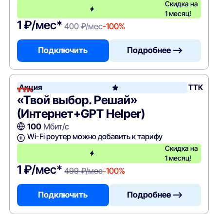
Скидка на
1 месяц!
1 ₽/мес*
400 ₽/мес
-100%
Подключить
Подробнее —>
Акция
ТТК
«Твой выбор. Решай»
(Интернет+GPT Helper)
100
Мбит/с
Wi-Fi роутер можно добавить к тарифу
Скидка на
1 месяц!
1 ₽/мес*
499 ₽/мес
-100%
Подключить
Подробнее —>