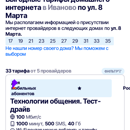
интернета
в Иваново
по ул. 8
Марта
Мы располагаем информацией о присутствии
интернет провайдеров в следующих домах по
ул. 8
Марта.
17
19
21
23
25
27
29
31
33
35
Не нашли номер своего дома? Мы поможем с
выбором
33 тарифа
от 5 провайдеров
ФИЛЬТР
Для
мобильных
Ро
абонентов
Технологии общения. Тест-
драйв
100
Мбит/с
1000
минут,
500
SMS,
40
Гб
Wi-Fi роутер можно добавить к тарифу