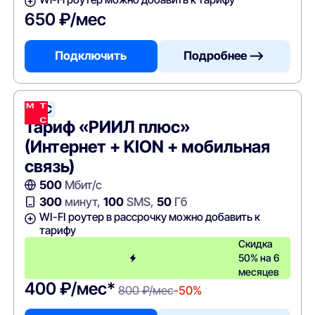
650 ₽/мес
Подключить
Подробнее —>
МТС
Тариф «РИИЛ плюс»
(Интернет + KION + мобильная
связь)
500
Мбит/с
300
минут,
100
SMS,
50
Гб
WI-FI роутер в рассрочку можно добавить к
тарифу
Скидка
50% на 6
месяцев
400 ₽/мес*
800 ₽/мес
-50%