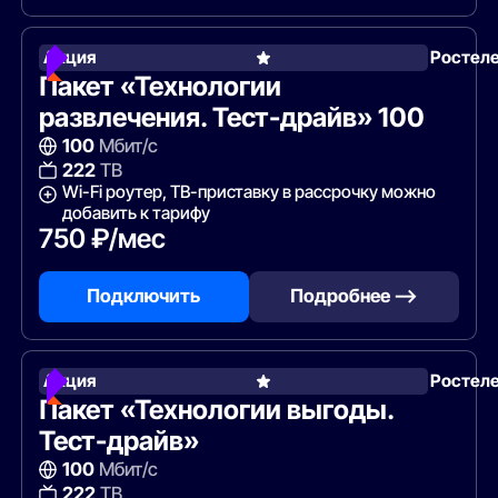
Акция
Ростел
Пакет «Технологии
развлечения. Тест-драйв» 100
100
Мбит/с
222
ТВ
Wi-Fi роутер, ТВ-приставку в рассрочку можно
добавить к тарифу
750 ₽/мес
Подключить
Подробнее —>
Акция
Ростел
Пакет «Технологии выгоды.
Тест-драйв»
100
Мбит/с
222
ТВ