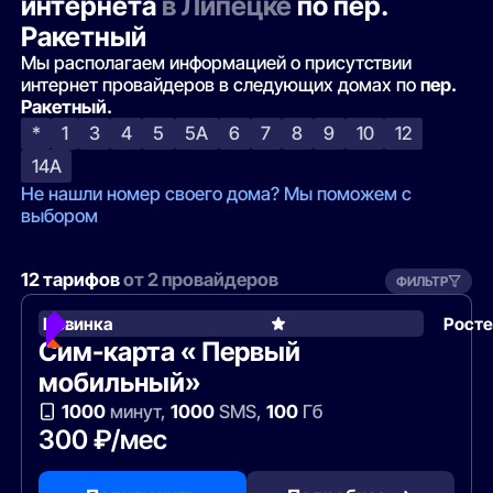
интернета
в Липецке
по пер.
Ракетный
Мы располагаем информацией о присутствии
интернет провайдеров в следующих домах по
пер.
Ракетный.
*
1
3
4
5
5А
6
7
8
9
10
12
14А
Не нашли номер своего дома? Мы поможем с
выбором
12 тарифов
от 2 провайдеров
ФИЛЬТР
Новинка
Рост
Сим-карта « Первый
мобильный»
1000
минут,
1000
SMS,
100
Гб
300 ₽/мес