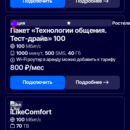
Подключить
Подробнее —>
Акция
Ростел
Пакет «Технологии общения.
Тест-драйв» 100
100
Мбит/с
1000
минут,
500
SMS,
40
Гб
Wi-Fi роутер в аренду можно добавить к тарифу
800 ₽/мес
Подключить
Подробнее —>
iLike
iLikeComfort
100
Мбит/с
70
ТВ