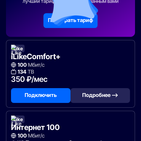
лучший тарифный план по указанным вами
параметрам
Подобрать тариф
iLike
iLikeComfort+
100
Мбит/с
134
ТВ
350 ₽/мес
Подключить
Подробнее —>
iLike
Интернет 100
100
Мбит/с