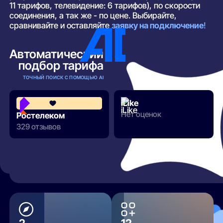
11 тарифов, телевидение: 6 тарифов), по скорости
соединения, а так же - по цене. Выбирайте,
сравнивайте и оставляйте
заявку на подключение
!
Автоматический
подбор тарифа
ТОЧНЫЙ ПОИСК С ПОМОЩЬЮ AI
iLike
3.8
Нет оценок
Ростелеком
329 отзывов
РАЗВЕРНУТЬ
2
12