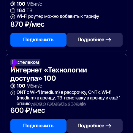
100
Мбит/с
164
ТВ
Wi-Fi роутер можно добавить к тарифу
870 ₽/мес
Подключить
Подробнее —>
Ростелеком
Интернет «Технологии
доступа» 100
100
Мбит/с
ONT c Wi-fi (medium) в рассрочку, ONT c Wi-fi
(medium) в аренду, ТВ-приставку в аренду и ещё 1
опцию
можно добавить к тарифу
600 ₽/мес
Подключить
Подробнее —>