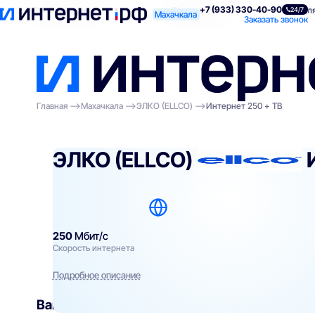
+7 (933) 330-40-90
Поиск по адресу
Для квартиры
Для
24/7
Махачкала
Заказать звонок
Главная
Махачкала
ЭЛКО (ELLCO)
Интернет 250 + ТВ
ЭЛКО (ELLCO)
250
Мбит/с
Скорость интернета
Подробное описание
Вам могут подойти
эти тарифы