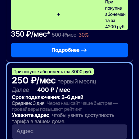
При
покупке
абонемен
та за
4200 руб.
350 ₽/мес*
500 ₽/мес
-30%
Подробнее —>
При покупке абонемента за 3000 руб.
250 ₽/мес
первый месяц
Далее —
400 ₽ / мес
Срок подключения: 2–6 дней
Среднее: 3 дня.
Через наш сайт чаще быстрее —
провайдеры повышают рейтинг
Укажите адрес
, чтобы узнать доступность
тарифа в вашем доме:
Адрес