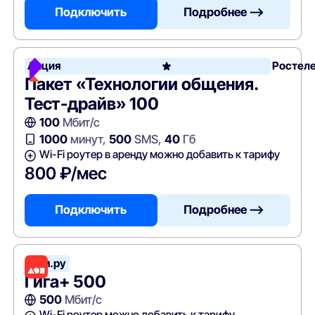
Подключить
Подробнее —>
Акция
Ростел
Пакет «Технологии общения.
Тест-драйв» 100
100
Мбит/с
1000
минут,
500
SMS,
40
Гб
Wi-Fi роутер в аренду можно добавить к тарифу
800 ₽/мес
Подключить
Подробнее —>
Дом.ру
Гига+ 500
500
Мбит/с
Wi-Fi роутер можно добавить к тарифу