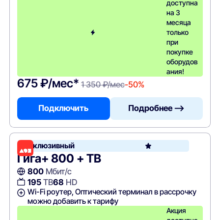
доступна
на 3
месяца
только
при
покупке
оборудов
ания!
675 ₽/мес*
1 350 ₽/мес
-50%
Подключить
Подробнее —>
Эксклюзивный
Гига+ 800 + ТВ
800
Мбит/с
195
ТВ
68
HD
Wi-Fi роутер, Оптический терминал в рассрочку
можно добавить к тарифу
Акция