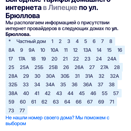
интернета
в Липецке
по ул.
Брюллова
Мы располагаем информацией о присутствии
интернет провайдеров в следующих домах по
ул.
Брюллова.
*
Частный дом
1
2
3
4
5
6
7
8
8А
9
9А
10
10А
11
12
13А
14
15
16
17
17А
18
19
20
21
22
23
24
24А
25
25А
25Б
25В
26
26А
27
27А
28
28А
29
30
30А
30Б
31
31А
32
32А
32Б
33
34
34А
35
36
36А
37
38
38А
40
41
42
43
44
45
46
55
57
59
60
61
62
63
64
66
67
69
71
73
77
Не нашли номер своего дома? Мы поможем с
выбором