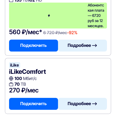
135
ТВ
102
HD
Абонентс
кая плата
— 6720
руб за 12
месяцев.
560 ₽/мес*
6 720 ₽/мес
-92%
Подключить
Подробнее —>
iLike
iLikeComfort
100
Мбит/с
70
ТВ
270 ₽/мес
Подключить
Подробнее —>