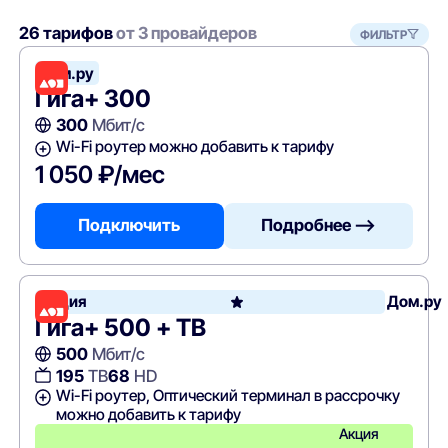
26 тарифов
от 3 провайдеров
ФИЛЬТР
Дом.ру
Гига+ 300
300
Мбит/с
Wi-Fi роутер можно добавить к тарифу
1 050 ₽/мес
Подключить
Подробнее —>
Акция
Дом.ру
Гига+ 500 + ТВ
500
Мбит/с
195
ТВ
68
HD
Wi-Fi роутер, Оптический терминал в рассрочку
можно добавить к тарифу
Акция