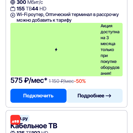
300
Мбит/с
155
ТВ
44
HD
Wi-Fi роутер, Оптический терминал в рассрочку
можно добавить к тарифу
Акция
доступна
на 3
месяца
только
при
покупке
оборудов
ания!
575 ₽/мес*
1 150 ₽/мес
-50%
Подключить
Подробнее —>
Дом.ру
Кабельное ТВ