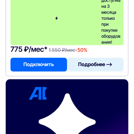
доступна
на 3
месяца
только
при
покупке
оборудов
ания!
775 ₽/мес*
1 550 ₽/мес
-50%
Подключить
Подробнее —>