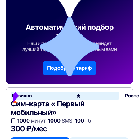
Автоматический подбор
тарифа
Наш искусственный интеллект найдет
лучший тарифный план по указанным вами
параметрам
Подобрать тариф
Новинка
Рост
Сим-карта « Первый
мобильный»
1000
минут,
1000
SMS,
100
Гб
300 ₽/мес