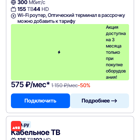
300
Мбит/с
155
ТВ
44
HD
Wi-Fi роутер, Оптический терминал в рассрочку
можно добавить к тарифу
Акция
доступна
на 3
месяца
только
при
покупке
оборудов
ания!
575 ₽/мес*
1 150 ₽/мес
-50%
Подключить
Подробнее —>
Дом.ру
Кабельное ТВ