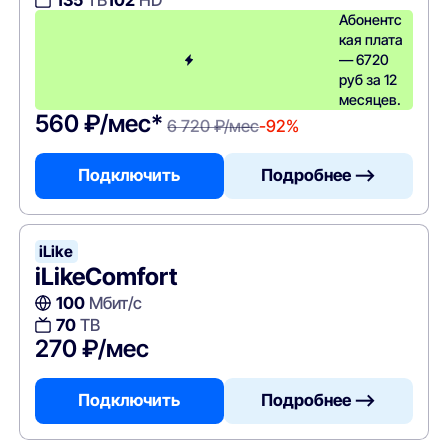
135
ТВ
102
HD
Абонентс
кая плата
— 6720
руб за 12
месяцев.
560 ₽/мес*
6 720 ₽/мес
-92%
Подключить
Подробнее —>
iLike
iLikeComfort
100
Мбит/с
70
ТВ
270 ₽/мес
Подключить
Подробнее —>