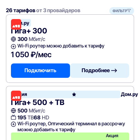
26 тарифов
от 3 провайдеров
ФИЛЬТР
Дом.ру
Гига+ 300
300
Мбит/с
Wi-Fi роутер можно добавить к тарифу
1 050 ₽/мес
Подключить
Подробнее —>
Акция
Дом.ру
Гига+ 500 + ТВ
500
Мбит/с
195
ТВ
68
HD
Wi-Fi роутер, Оптический терминал в рассрочку
можно добавить к тарифу
Акция