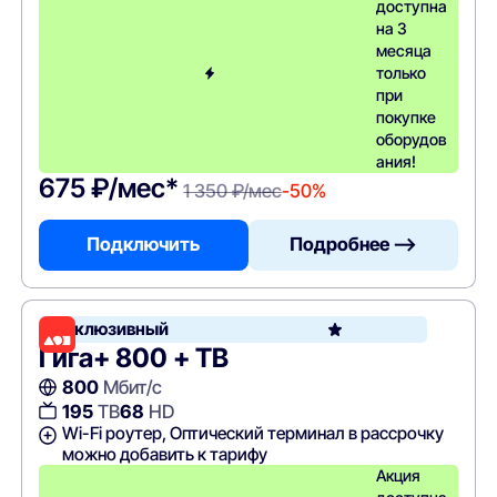
доступна
на 3
месяца
только
при
покупке
оборудов
ания!
675 ₽/мес*
1 350 ₽/мес
-50%
Подключить
Подробнее —>
Эксклюзивный
Гига+ 800 + ТВ
800
Мбит/с
195
ТВ
68
HD
Wi-Fi роутер, Оптический терминал в рассрочку
можно добавить к тарифу
Акция