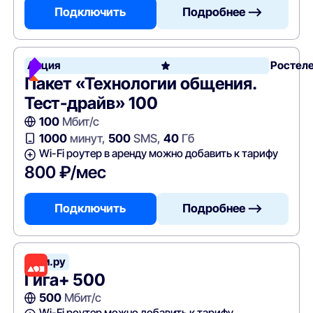
Подключить
Подробнее —>
Акция
Ростел
Пакет «Технологии общения.
Тест-драйв» 100
100
Мбит/с
1000
минут,
500
SMS,
40
Гб
Wi-Fi роутер в аренду можно добавить к тарифу
800 ₽/мес
Подключить
Подробнее —>
Дом.ру
Гига+ 500
500
Мбит/с
Wi-Fi роутер можно добавить к тарифу