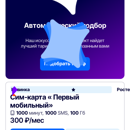
Автоматический подбор
тарифа
Наш искусственный интеллект найдет
лучший тарифный план по указанным вами
параметрам
Подобрать тариф
Новинка
Рост
Сим-карта « Первый
мобильный»
1000
минут,
1000
SMS,
100
Гб
300 ₽/мес