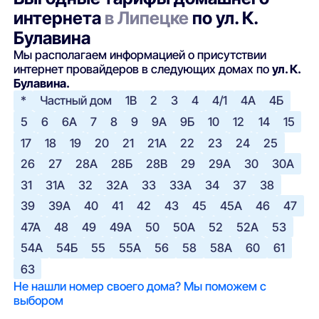
интернета
в Липецке
по ул. К.
Булавина
Мы располагаем информацией о присутствии
интернет провайдеров в следующих домах по
ул. К.
Булавина.
*
Частный дом
1В
2
3
4
4/1
4А
4Б
5
6
6А
7
8
9
9А
9Б
10
12
14
15
17
18
19
20
21
21А
22
23
24
25
26
27
28А
28Б
28В
29
29А
30
30А
31
31А
32
32А
33
33А
34
37
38
39
39А
40
41
42
43
45
45А
46
47
47А
48
49
49А
50
50А
52
52А
53
54А
54Б
55
55А
56
58
58А
60
61
63
Не нашли номер своего дома? Мы поможем с
выбором