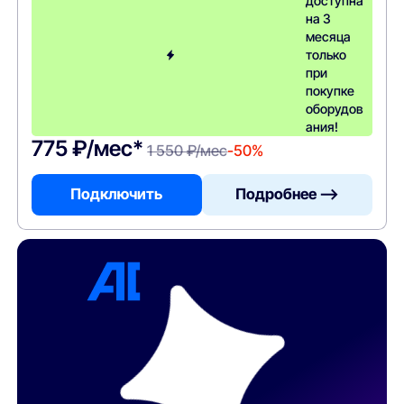
доступна
на 3
месяца
только
при
покупке
оборудов
ания!
775 ₽/мес*
1 550 ₽/мес
-50%
Подключить
Подробнее —>