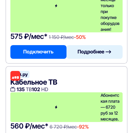
только
при
покупке
оборудов
ания!
575 ₽/мес*
1 150 ₽/мес
-50%
Подключить
Подробнее —>
Дом.ру
Кабельное ТВ
135
ТВ
102
HD
Абонентс
кая плата
— 6720
руб за 12
месяцев.
560 ₽/мес*
6 720 ₽/мес
-92%