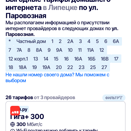
интернета
в Липецке
по ул.
Паровозная
Мы располагаем информацией о присутствии
интернет провайдеров в следующих домах по
ул.
Паровозная.
*
Частный дом
1
2
2А
3
4
5
6
6А
7
7А
8
8А
9
9А
10
11
11А
12
12 корп.1
13
14
15
16
16А
16Б
16В
17
18
18А
19
19А
20
22
23
25
27
Не нашли номер своего дома? Мы поможем с
выбором
26 тарифов
от 3 провайдеров
ФИЛЬТР
Дом.ру
Гига+ 300
300
Мбит/с
Wi-Fi роутер можно добавить к тарифу