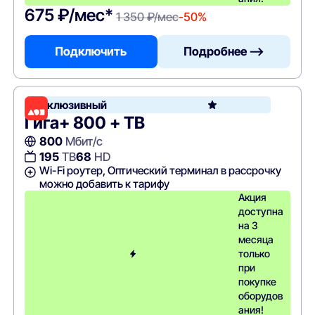
675 ₽/мес*
1 350 ₽/мес
-50%
Подключить
Подробнее —>
Эксклюзивный
Гига+ 800 + ТВ
800
Мбит/с
195
ТВ
68
HD
Wi-Fi роутер, Оптический терминал в рассрочку
можно добавить к тарифу
Акция
доступна
на 3
месяца
только
при
покупке
оборудов
ания!