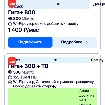
Хит
Дом.р
продаж
Гига+ 800
800
Мбит/с
Wi-Fi роутер можно добавить к тарифу
1 400 ₽/мес
Подключить
Подробнее —>
Акция
Дом.ру
Гига+ 300 + ТВ
300
Мбит/с
155
ТВ
44
HD
Wi-Fi роутер, Оптический терминал в рассрочку
можно добавить к тарифу
Акция
доступна
на 3
месяца