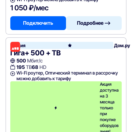
1 050 ₽/мес
Подключить
Подробнее —>
Акция
Дом.ру
Гига+ 500 + ТВ
500
Мбит/с
195
ТВ
68
HD
Wi-Fi роутер, Оптический терминал в рассрочку
можно добавить к тарифу
Акция
доступна
на 3
месяца
только
при
покупке
оборудов
ания!