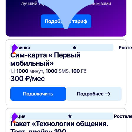
лучший тарифный план по указанным вами
параметрам
Подобрать тариф
Новинка
Рост
Сим-карта « Первый
мобильный»
1000
минут,
1000
SMS,
100
Гб
300 ₽/мес
Подключить
Подробнее —>
Акция
Ростел
Пакет «Технологии общения.
Тест-драйв» 100