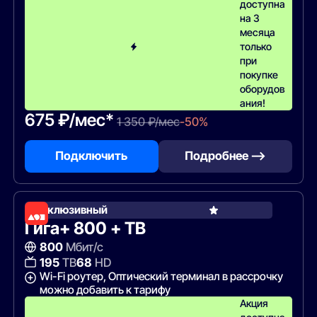
доступна
на 3
месяца
только
при
покупке
оборудов
ания!
675 ₽/мес*
1 350 ₽/мес
-50%
Подключить
Подробнее —>
Эксклюзивный
Гига+ 800 + ТВ
800
Мбит/с
195
ТВ
68
HD
Wi-Fi роутер, Оптический терминал в рассрочку
можно добавить к тарифу
Акция