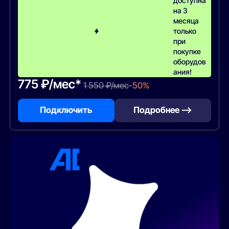
доступна
на 3
месяца
только
при
покупке
оборудов
ания!
775 ₽/мес*
1 550 ₽/мес
-50%
Подключить
Подробнее —>