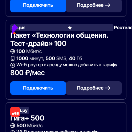
Подключить
Подробнее —>
Акция
Ростел
Пакет «Технологии общения.
Тест-драйв» 100
100
Мбит/с
1000
минут,
500
SMS,
40
Гб
Wi-Fi роутер в аренду можно добавить к тарифу
800 ₽/мес
Подключить
Подробнее —>
Дом.ру
Гига+ 500
500
Мбит/с
Wi-Fi роутер можно добавить к тарифу