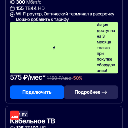
300
Мбит/с
155
ТВ
44
HD
Wi-Fi роутер, Оптический терминал в рассрочку
можно добавить к тарифу
Акция
доступна
на 3
месяца
только
при
покупке
оборудов
ания!
575 ₽/мес*
1 150 ₽/мес
-50%
Подключить
Подробнее —>
Дом.ру
Кабельное ТВ