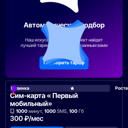
Автоматический подбор
тарифа
Наш искусственный интеллект найдет
лучший тарифный план по указанным вами
параметрам
Подобрать тариф
Новинка
Рост
Сим-карта « Первый
мобильный»
1000
минут,
1000
SMS,
100
Гб
300 ₽/мес