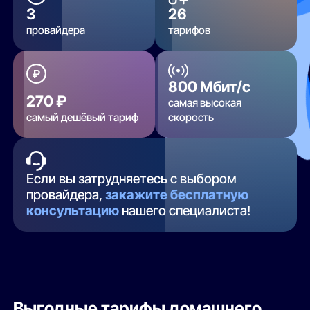
3
26
провайдера
тарифов
800 Мбит/с
270 ₽
самая высокая
самый дешёвый тариф
скорость
Если вы затрудняетесь с выбором
провайдера,
закажите бесплатную
консультацию
нашего специалиста!
Выгодные тарифы домашнего