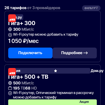
26 тарифов
от 3 провайдеров
ФИЛЬТР
Дом.ру
Гига+ 300
300
Мбит/с
Wi-Fi роутер можно добавить к тарифу
1 050 ₽/мес
Подключить
Подробнее —>
Акция
Дом.ру
Гига+ 500 + ТВ
500
Мбит/с
195
ТВ
68
HD
Wi-Fi роутер, Оптический терминал в рассрочку
можно добавить к тарифу
Акция