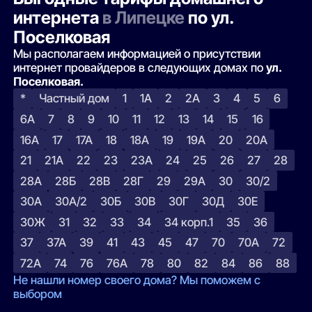
интернета
в Липецке
по ул.
Поселковая
Мы располагаем информацией о присутствии
интернет провайдеров в следующих домах по
ул.
Поселковая.
*
Частный дом
1
1А
2
2А
3
4
5
6
6А
7
8
9
10
11
12
13
14
15
16
16А
17
17А
18
18А
19
19А
20
20А
21
21А
22
23
23А
24
25
26
27
28
28А
28Б
28В
28Г
29
29А
30
30/2
30А
30А/2
30Б
30В
30Г
30Д
30Е
30Ж
31
32
33
34
34 корп.1
35
36
37
37А
39
41
43
45
47
70
70А
72
72А
74
76
76А
78
80
82
84
86
88
Не нашли номер своего дома? Мы поможем с
выбором