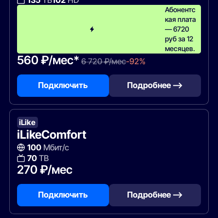
135
ТВ
102
HD
Абонентс
кая плата
— 6720
руб за 12
месяцев.
560 ₽/мес*
6 720 ₽/мес
-92%
Подключить
Подробнее —>
iLike
iLikeComfort
100
Мбит/с
70
ТВ
270 ₽/мес
Подключить
Подробнее —>