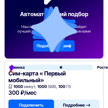
Автоматический подбор
тарифа
Наш искусственный интеллект найдет
лучший тарифный план по указанным вами
параметрам
Подобрать тариф
Новинка
Рост
Сим-карта « Первый
мобильный»
1000
минут,
1000
SMS,
100
Гб
300 ₽/мес
Подключить
Подробнее —>