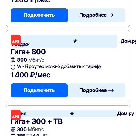
Подключить
Подробнее —>
Хит
Дом.р
продаж
Гига+ 800
800
Мбит/с
Wi-Fi роутер можно добавить к тарифу
1 400 ₽/мес
Подключить
Подробнее —>
Акция
Дом.ру
Гига+ 300 + ТВ
300
Мбит/с
155
ТВ
44
HD