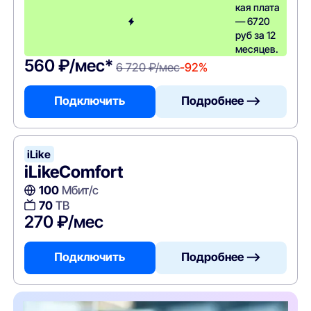
кая плата
— 6720
руб за 12
месяцев.
560 ₽/мес*
6 720 ₽/мес
-92%
Подключить
Подробнее —>
iLike
iLikeComfort
100
Мбит/с
70
ТВ
270 ₽/мес
Подключить
Подробнее —>