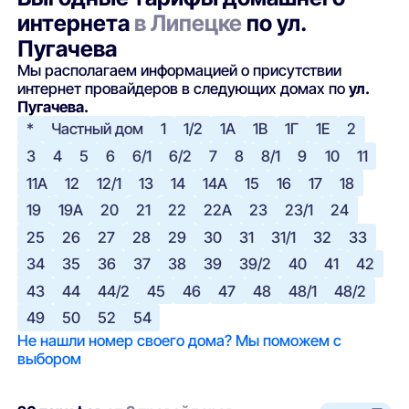
интернета
в Липецке
по ул.
Пугачева
Мы располагаем информацией о присутствии
интернет провайдеров в следующих домах по
ул.
Пугачева.
*
Частный дом
1
1/2
1А
1В
1Г
1Е
2
3
4
5
6
6/1
6/2
7
8
8/1
9
10
11
11А
12
12/1
13
14
14А
15
16
17
18
19
19А
20
21
22
22А
23
23/1
24
25
26
27
28
29
30
31
31/1
32
33
34
35
36
37
38
39
39/2
40
41
42
43
44
44/2
45
46
47
48
48/1
48/2
49
50
52
54
Не нашли номер своего дома? Мы поможем с
выбором