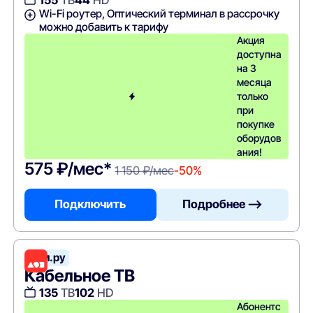
Wi-Fi роутер, Оптический терминал в рассрочку
можно добавить к тарифу
Акция
доступна
на 3
месяца
только
при
покупке
оборудов
ания!
575 ₽/мес*
1 150 ₽/мес
-50%
Подключить
Подробнее —>
Дом.ру
Кабельное ТВ
135
ТВ
102
HD
Абонентс