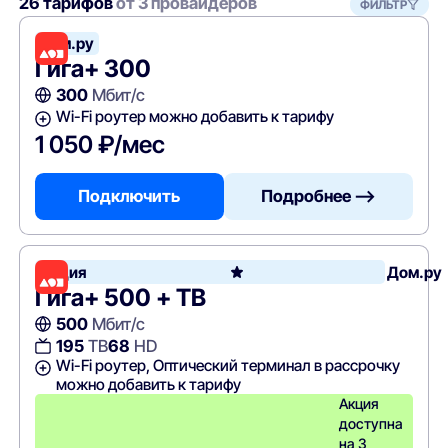
26 тарифов
от 3 провайдеров
ФИЛЬТР
Дом.ру
Гига+ 300
300
Мбит/с
Wi-Fi роутер можно добавить к тарифу
1 050 ₽/мес
Подключить
Подробнее —>
Акция
Дом.ру
Гига+ 500 + ТВ
500
Мбит/с
195
ТВ
68
HD
Wi-Fi роутер, Оптический терминал в рассрочку
можно добавить к тарифу
Акция
доступна
на 3