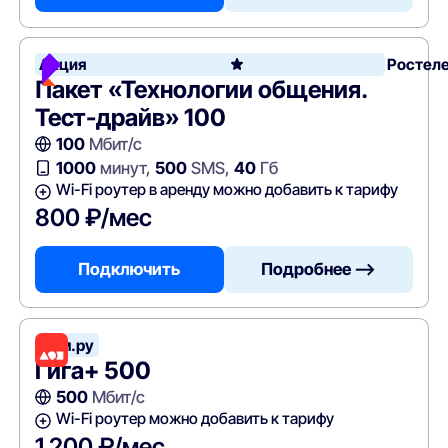
Акция
Ростел
Пакет «Технологии общения.
Тест-драйв» 100
100
Мбит/с
1000
минут,
500
SMS,
40
Гб
Wi-Fi роутер в аренду можно добавить к тарифу
800 ₽/мес
Подключить
Подробнее —>
Дом.ру
Гига+ 500
500
Мбит/с
Wi-Fi роутер можно добавить к тарифу
1 200 ₽/мес