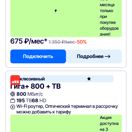
месяца
только
при
покупке
оборудов
ания!
675 ₽/мес*
1 350 ₽/мес
-50%
Подключить
Подробнее —>
Эксклюзивный
Гига+ 800 + ТВ
800
Мбит/с
195
ТВ
68
HD
Wi-Fi роутер, Оптический терминал в рассрочку
можно добавить к тарифу
Акция
доступна
на 3