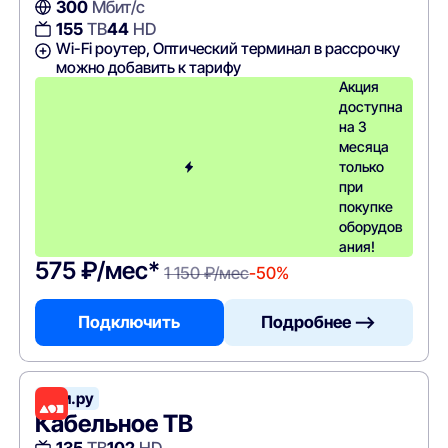
300
Мбит/с
155
ТВ
44
HD
Wi-Fi роутер, Оптический терминал в рассрочку
можно добавить к тарифу
Акция
доступна
на 3
месяца
только
при
покупке
оборудов
ания!
575 ₽/мес*
1 150 ₽/мес
-50%
Подключить
Подробнее —>
Дом.ру
Кабельное ТВ