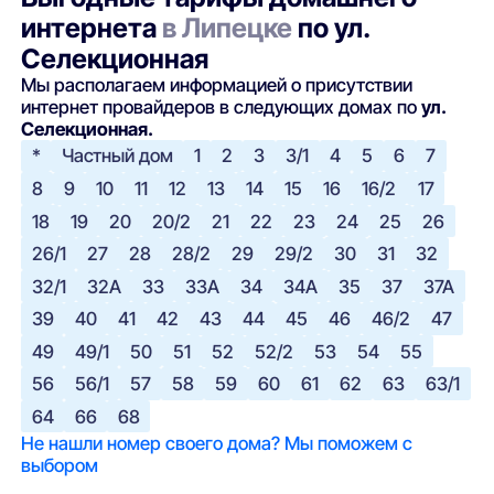
интернета
в Липецке
по ул.
Селекционная
Мы располагаем информацией о присутствии
интернет провайдеров в следующих домах по
ул.
Селекционная.
*
Частный дом
1
2
3
3/1
4
5
6
7
8
9
10
11
12
13
14
15
16
16/2
17
18
19
20
20/2
21
22
23
24
25
26
26/1
27
28
28/2
29
29/2
30
31
32
32/1
32А
33
33А
34
34А
35
37
37А
39
40
41
42
43
44
45
46
46/2
47
49
49/1
50
51
52
52/2
53
54
55
56
56/1
57
58
59
60
61
62
63
63/1
64
66
68
Не нашли номер своего дома? Мы поможем с
выбором