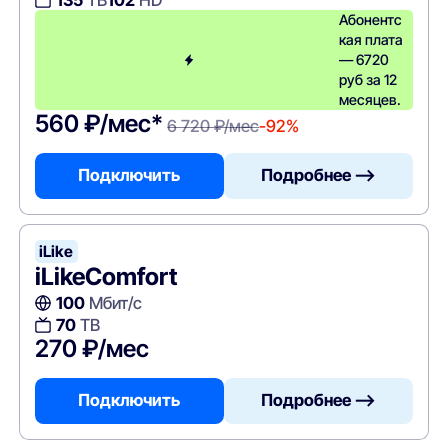
135
ТВ
102
HD
Абонентс
кая плата
— 6720
руб за 12
месяцев.
560 ₽/мес*
6 720 ₽/мес
-92%
Подключить
Подробнее —>
iLike
iLikeComfort
100
Мбит/с
70
ТВ
270 ₽/мес
Подключить
Подробнее —>