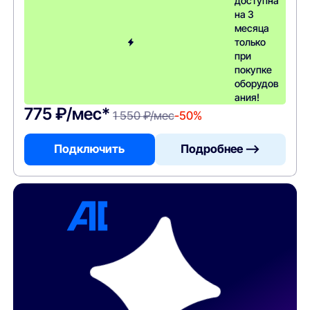
доступна
на 3
месяца
только
при
покупке
оборудов
ания!
775 ₽/мес*
1 550 ₽/мес
-50%
Подключить
Подробнее —>