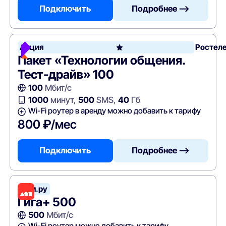
Подключить
Подробнее —>
Акция
Ростел
Пакет «Технологии общения.
Тест-драйв» 100
100
Мбит/с
1000
минут,
500
SMS,
40
Гб
Wi-Fi роутер в аренду можно добавить к тарифу
800 ₽/мес
Подключить
Подробнее —>
Дом.ру
Гига+ 500
500
Мбит/с
Wi-Fi роутер можно добавить к тарифу