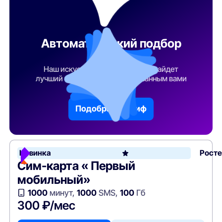
Автоматический подбор
тарифа
Наш искусственный интеллект найдет
лучший тарифный план по указанным вами
параметрам
Подобрать тариф
Новинка
Рост
Сим-карта « Первый
мобильный»
1000
минут,
1000
SMS,
100
Гб
300 ₽/мес