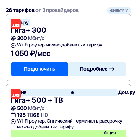
26 тарифов
от 3 провайдеров
ФИЛЬТР
Дом.ру
Гига+ 300
300
Мбит/с
Wi-Fi роутер можно добавить к тарифу
1 050 ₽/мес
Подключить
Подробнее —>
Акция
Дом.ру
Гига+ 500 + ТВ
500
Мбит/с
195
ТВ
68
HD
Wi-Fi роутер, Оптический терминал в рассрочку
можно добавить к тарифу
Акция