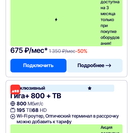
доступна
на 3
месяца
только
при
покупке
оборудов
ания!
675 ₽/мес*
1 350 ₽/мес
-50%
Подключить
Подробнее —>
Эксклюзивный
Гига+ 800 + ТВ
800
Мбит/с
195
ТВ
68
HD
Wi-Fi роутер, Оптический терминал в рассрочку
можно добавить к тарифу
Акция