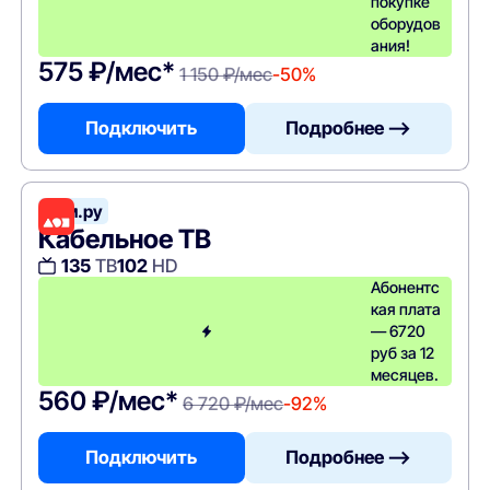
покупке
оборудов
ания!
575 ₽/мес*
1 150 ₽/мес
-50%
Подключить
Подробнее —>
Дом.ру
Кабельное ТВ
135
ТВ
102
HD
Абонентс
кая плата
— 6720
руб за 12
месяцев.
560 ₽/мес*
6 720 ₽/мес
-92%
Подключить
Подробнее —>