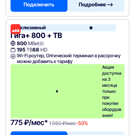
Подключить
Подробнее —>
Эксклюзивный
Гига+ 800 + ТВ
800
Мбит/с
195
ТВ
68
HD
Wi-Fi роутер, Оптический терминал в рассрочку
можно добавить к тарифу
Акция
доступна
на 3
месяца
только
при
покупке
оборудов
ания!
775 ₽/мес*
1 550 ₽/мес
-50%