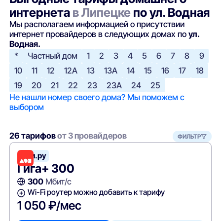
интернета
в Липецке
по ул. Водная
Мы располагаем информацией о присутствии
интернет провайдеров в следующих домах по
ул.
Водная.
*
Частный дом
1
2
3
4
5
6
7
8
9
10
11
12
12А
13
13А
14
15
16
17
18
19
20
21
22
23
23А
24
25
Не нашли номер своего дома? Мы поможем с
выбором
26 тарифов
от 3 провайдеров
ФИЛЬТР
Дом.ру
Гига+ 300
300
Мбит/с
Wi-Fi роутер можно добавить к тарифу
1 050 ₽/мес