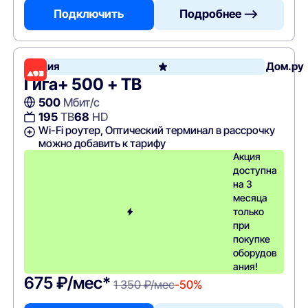
Подключить
Подробнее —>
Акция
Дом.ру
Гига+ 500 + ТВ
500
Мбит/с
195
ТВ
68
HD
Wi-Fi роутер, Оптический терминал в рассрочку
можно добавить к тарифу
Акция
доступна
на 3
месяца
только
при
покупке
оборудов
ания!
675 ₽/мес*
1 350 ₽/мес
-50%