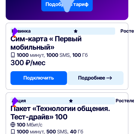
Подобрать тариф
Новинка
Рост
Сим-карта « Первый
мобильный»
1000
минут,
1000
SMS,
100
Гб
300 ₽/мес
Подключить
Подробнее —>
Акция
Ростел
Пакет «Технологии общения.
Тест-драйв» 100
100
Мбит/с
1000
минут,
500
SMS,
40
Гб