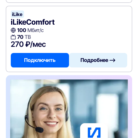
iLike
iLikeComfort
100
Мбит/с
70
ТВ
270 ₽/мес
Подключить
Подробнее —>