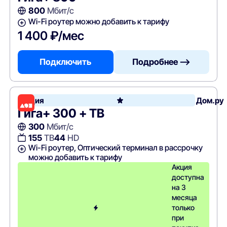
800
Мбит/с
Wi-Fi роутер можно добавить к тарифу
1 400 ₽/мес
Подключить
Подробнее —>
Акция
Дом.ру
Гига+ 300 + ТВ
300
Мбит/с
155
ТВ
44
HD
Wi-Fi роутер, Оптический терминал в рассрочку
можно добавить к тарифу
Акция
доступна
на 3
месяца
только
при