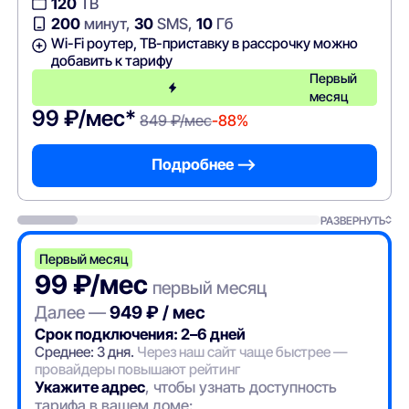
120
ТВ
200
минут,
30
SMS,
10
Гб
Wi-Fi роутер, ТВ-приставку в рассрочку можно
добавить к тарифу
Первый
месяц
99 ₽/мес*
849 ₽/мес
-88%
Подробнее —>
РАЗВЕРНУТЬ
Первый месяц
99 ₽/мес
первый месяц
Далее —
949 ₽ / мес
Срок подключения: 2–6 дней
Среднее: 3 дня.
Через наш сайт чаще быстрее —
провайдеры повышают рейтинг
Укажите адрес
, чтобы узнать доступность
тарифа в вашем доме: