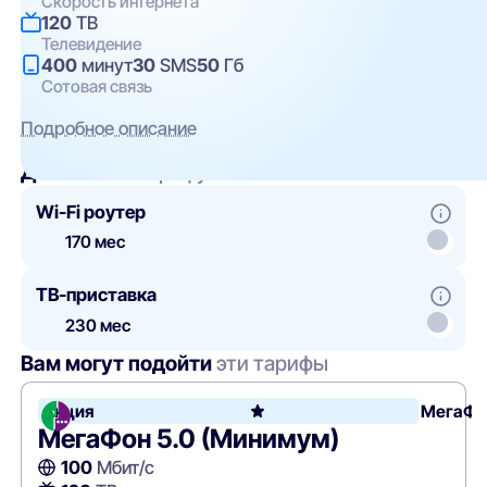
Скорость интернета
120
ТВ
Телевидение
400
минут
30
SMS
50
Гб
Сотовая связь
Подробное описание
Добавить
к тарифу
Wi-Fi роутер
170 мес
ТВ-приставка
230 мес
Вам могут подойти
эти тарифы
Акция
МегаФо
МегаФон 5.0 (Минимум)
100
Мбит/с