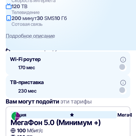
Скорость интернета
120
ТВ
Телевидение
200
минут
30
SMS
10
Гб
Сотовая связь
Подробное описание
Добавить
к тарифу
Wi-Fi роутер
170 мес
ТВ-приставка
230 мес
Вам могут подойти
эти тарифы
Акция
МегаФо
МегаФон 5.0 (Минимум +)
100
Мбит/с