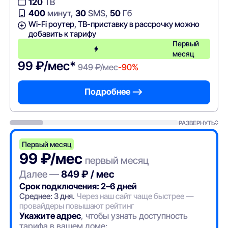
120
ТВ
400
минут,
30
SMS,
50
Гб
Wi-Fi роутер, ТВ-приставку в рассрочку можно
добавить к тарифу
Первый
месяц
99 ₽/мес*
949 ₽/мес
-90%
Подробнее —>
РАЗВЕРНУТЬ
Первый месяц
99 ₽/мес
первый месяц
Далее —
849 ₽ / мес
Срок подключения: 2–6 дней
Среднее: 3 дня.
Через наш сайт чаще быстрее —
провайдеры повышают рейтинг
Укажите адрес
, чтобы узнать доступность
тарифа в вашем доме: