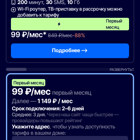
200
минут,
30
SMS,
10
Гб
Wi-Fi роутер, ТВ-приставку в рассрочку можно
добавить к тарифу
Первый
месяц
99 ₽/мес*
849 ₽/мес
-88%
Подробнее —>
РАЗВЕРНУТЬ
Первый месяц
99 ₽/мес
первый месяц
Далее —
1 149 ₽ / мес
Срок подключения: 2–6 дней
Среднее: 3 дня.
Через наш сайт чаще быстрее —
провайдеры повышают рейтинг
Укажите адрес
, чтобы узнать доступность
тарифа в вашем доме: