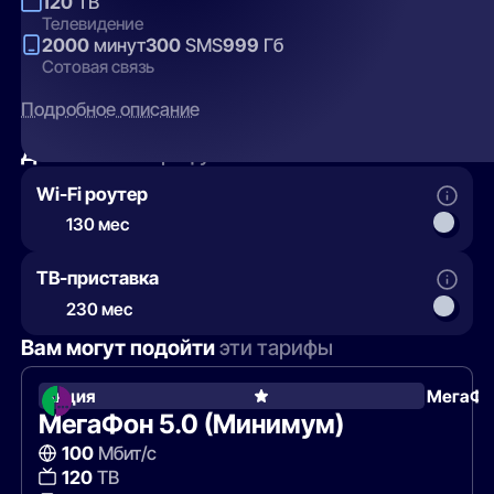
120
ТВ
Телевидение
2000
минут
300
SMS
999
Гб
Сотовая связь
Подробное описание
Добавить
к тарифу
Wi-Fi роутер
130 мес
ТВ-приставка
230 мес
Вам могут подойти
эти тарифы
Акция
МегаФо
МегаФон 5.0 (Минимум)
100
Мбит/с
120
ТВ