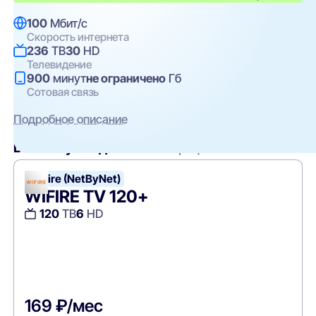
100
Мбит/с
Скорость интернета
236
ТВ
30
HD
Телевидение
900
минут
не ограничено
Гб
Сотовая связь
Подробное описание
Вам могут подойти
эти тарифы
WiFire (NetByNet)
WIFIRE TV 120+
120
ТВ
6
HD
169 ₽/мес