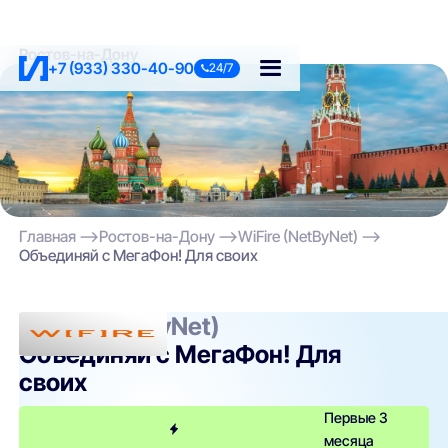
Ростов-на-Дону
+7 (933) 330-40-90
24/7
Главная
Ростов-на-Дону
WiFire (NetByNet)
Объединяй с МегаФон! Для своих
WiFire (NetByNet)
Объединяй с МегаФон! Для
своих
Первые 3
месяца