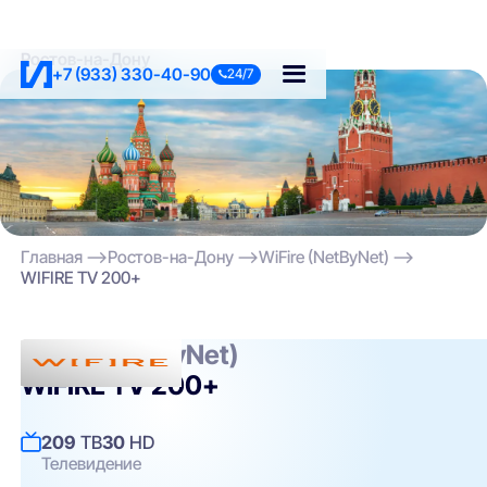
Ростов-на-Дону
+7 (933) 330-40-90
24/7
Главная
Ростов-на-Дону
WiFire (NetByNet)
WIFIRE TV 200+
WiFire (NetByNet)
WIFIRE TV 200+
209
ТВ
30
HD
Телевидение