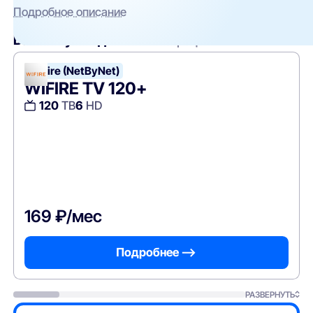
Подробное описание
Вам могут подойти
эти тарифы
WiFire (NetByNet)
WIFIRE TV 120+
120
ТВ
6
HD
169 ₽/мес
Подробнее —>
РАЗВЕРНУТЬ