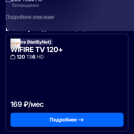
Телевидение
Подробное описание
Вам могут подойти
эти тарифы
WiFire (NetByNet)
WIFIRE TV 120+
120
ТВ
6
HD
169 ₽/мес
Подробнее —>