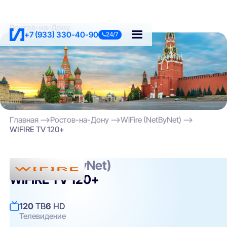
Ростов-на-Дону
+7 (933) 330-40-90
24/7
Главная
Ростов-на-Дону
WiFire (NetByNet)
WIFIRE TV 120+
WiFire (NetByNet)
WIFIRE TV 120+
120
ТВ
6
HD
Телевидение