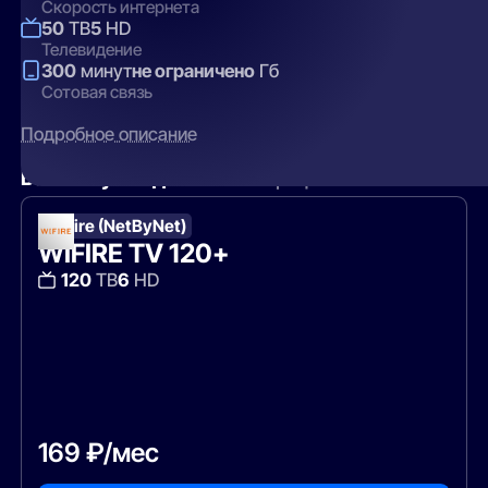
Скорость интернета
50
ТВ
5
HD
Телевидение
300
минут
не ограничено
Гб
Сотовая связь
Подробное описание
Вам могут подойти
эти тарифы
WiFire (NetByNet)
WIFIRE TV 120+
120
ТВ
6
HD
169 ₽/мес