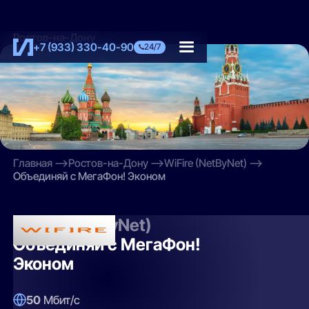
Ростов-на-Дону
+7 (933) 330-40-90
24/7
Главная
Ростов-на-Дону
WiFire (NetByNet)
Объединяй с МегаФон! Эконом
WiFire (NetByNet)
Объединяй с МегаФон!
Эконом
50
Мбит/с