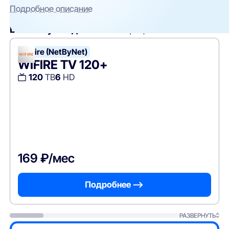
Подробное описание
Вам могут подойти
эти тарифы
WiFire (NetByNet)
WIFIRE TV 120+
120
ТВ
6
HD
169 ₽/мес
Подробнее —>
РАЗВЕРНУТЬ