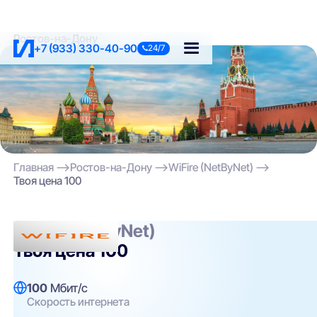
Ростов-на-Дону
+7 (933) 330-40-90
24/7
Главная
Ростов-на-Дону
WiFire (NetByNet)
Твоя цена 100
WiFire (NetByNet)
Твоя цена 100
100
Мбит/с
Скорость интернета