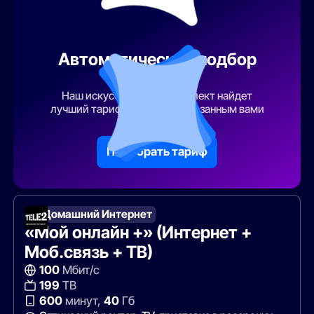
Автоматический подбор
тарифа
Наш искусственный интеллект найдет
лучший тарифный план по указанным вами
параметрам
Подобрать тариф
Т2 Домашний Интернет
«Мой онлайн +» (Интернет +
Моб.связь + ТВ)
100
Мбит/с
199
ТВ
600
минут,
40
Гб