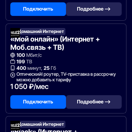
Подключить
Подробнее —>
Т2 Домашний Интернет
«Мой онлайн» (Интернет +
Моб.связь + ТВ)
100
Мбит/с
199
ТВ
400
минут,
25
Гб
ОптическийI роутер, TV-приставка в рассрочку
можно добавить к тарифу
1 050 ₽/мес
Подключить
Подробнее —>
Т2 Домашний Интернет
«Black» (Интернет +