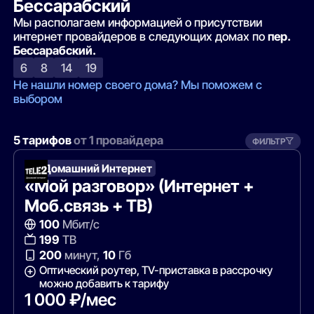
Бессарабский
Мы располагаем информацией о присутствии
интернет провайдеров в следующих домах по
пер.
Бессарабский.
6
8
14
19
Не нашли номер своего дома? Мы поможем с
выбором
5 тарифов
от 1 провайдера
ФИЛЬТР
Т2 Домашний Интернет
«Мой разговор» (Интернет +
Моб.связь + ТВ)
100
Мбит/с
199
ТВ
200
минут,
10
Гб
Оптический роутер, TV-приставка в рассрочку
можно добавить к тарифу
1 000 ₽/мес