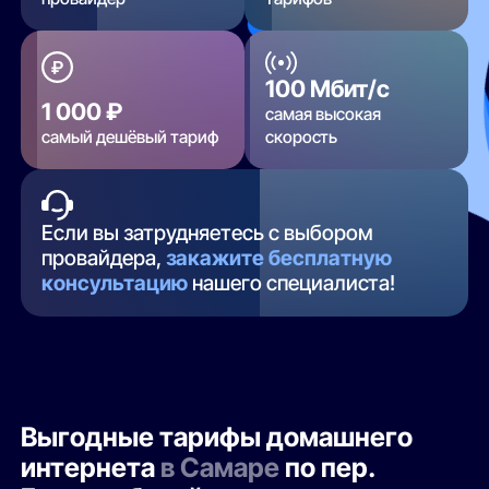
100 Мбит/с
1 000 ₽
самая высокая
самый дешёвый тариф
скорость
Если вы затрудняетесь с выбором
провайдера,
закажите бесплатную
консультацию
нашего специалиста!
Выгодные тарифы домашнего
интернета
в Самаре
по пер.