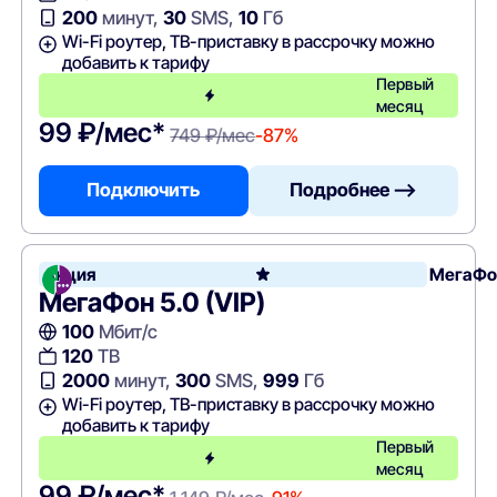
200
минут,
30
SMS,
10
Гб
Wi-Fi роутер, ТВ-приставку в рассрочку можно
добавить к тарифу
Первый
месяц
99 ₽/мес*
749 ₽/мес
-87%
Подключить
Подробнее —>
Акция
МегаФо
МегаФон 5.0 (VIP)
100
Мбит/с
120
ТВ
2000
минут,
300
SMS,
999
Гб
Wi-Fi роутер, ТВ-приставку в рассрочку можно
добавить к тарифу
Первый
месяц
99 ₽/мес*