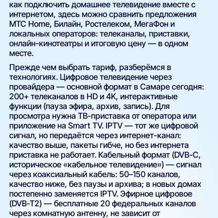
как подключить домашнее телевидение вместе с
интернетом, здесь можно сравнить предложения
МТС Home, Билайн, Ростелеком, МегаФон и
локальных операторов: телеканалы, приставки,
онлайн-кинотеатры и итоговую цену — в одном
месте.
Прежде чем выбрать тариф, разберёмся в
технологиях. Цифровое телевидение через
провайдера — основной формат в Самаре сегодня:
200+ телеканалов в HD и 4K, интерактивные
функции (пауза эфира, архив, запись). Для
просмотра нужна ТВ-приставка от оператора или
приложение на Smart TV. IPTV — тот же цифровой
сигнал, но передаётся через интернет-канал:
качество выше, пакеты гибче, но без интернета
приставка не работает. Кабельный формат (DVB-C,
историческое «кабельное телевидение») — сигнал
через коаксиальный кабель: 50–150 каналов,
качество ниже, без паузы и архива; в новых домах
постепенно заменяется IPTV. Эфирное цифровое
(DVB-T2) — бесплатные 20 федеральных каналов
через комнатную антенну, не зависит от