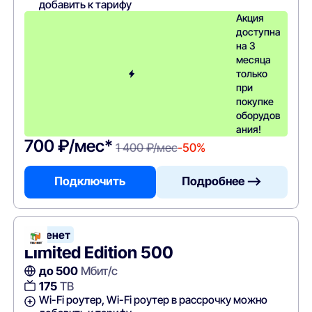
добавить к тарифу
Акция
доступна
на 3
месяца
только
при
покупке
оборудов
ания!
700 ₽/мес*
1 400 ₽/мес
-50%
Подключить
Подробнее —>
Теленет
Limited Edition 500
до 500
Мбит/с
175
ТВ
Wi-Fi роутер, Wi-Fi роутер в рассрочку можно