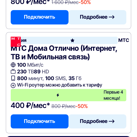
800 ₽/мес*
1 600 ₽/мес
-50%
Подключить
Подробнее —>
Акция
МТС
МТС Дома Отлично (Интернет,
ТВ и Мобильная связь)
100
Мбит/с
230
ТВ
89
HD
800
минут,
100
SMS,
35
Гб
Wi-Fi роутер можно добавить к тарифу
Первые 4
месяца!
400 ₽/мес*
800 ₽/мес
-50%
Подключить
Подробнее —>