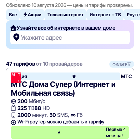
Обновлено 10 августа 2026 — цены и тарифы проверены.
Все
Акции
Только интернет
Интернет + ТВ
Роуте
Узнайте все об интернете
в вашем доме
Укажите адрес
47 тарифов
от 10 провайдеров
ФИЛЬТР
Акция
МТС
МТС Дома Супер (Интернет и
Мобильная связь)
200
Мбит/с
225
ТВ
88
HD
2000
минут,
50
SMS,
∞
Гб
Wi-Fi роутер можно добавить к тарифу
Первые 4
месяца!