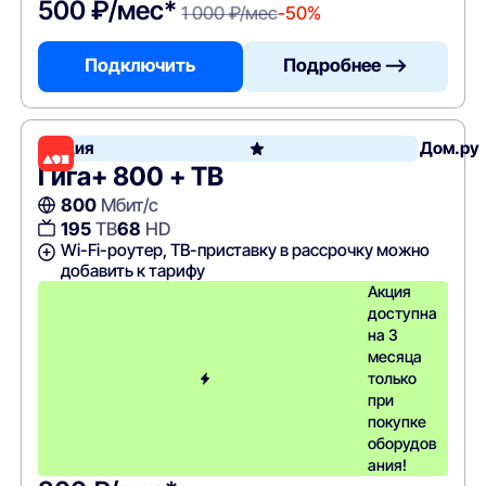
500 ₽/мес*
1 000 ₽/мес
-50%
Подключить
Подробнее —>
Акция
Дом.ру
Гига+ 800 + ТВ
800
Мбит/с
195
ТВ
68
HD
Wi-Fi-роутер, ТВ-приставку в рассрочку можно
добавить к тарифу
Акция
доступна
на 3
месяца
только
при
покупке
оборудов
ания!