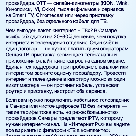
провайдера. OTT — онлайн-кинотеатры (KION, Wink,
Кинопоиск, IVI, Okko): тысячи фильмов и сериалов
на Smart TV, Chromecast или через приставку
провайдера, без отдельного кабеля для ТВ.
Чем выгоден пакет «интернет + ТВ»? В Самаре
комбо обходится на 20–30% дешевле, чем покупка
интернета и телевидения отдельно. Один счёт и
один договор — не нужно платить двум операторам.
Общая ТВ-приставка совмещает телеканалы и
приложения онлайн-кинотеатров на одном экране.
Единая техподдержка: при проблеме с каналом или
интернетом звоните одному провайдеру. Провести
интернет и телевидение в квартиру можно за один
визит мастера — он протянет кабель, установит
роутер и приставку, настроит оба сервиса.
Если вам нужно подключить кабельное телевидение
в Самаре или чистое цифровое ТВ без интернета —
такие тарифы тоже есть, но реже: большинство
провайдеров Самары предлагают IPTV, которому
нужен интернет-канал. На «Интернет РФ» вы видите
все варианты с фильтром «ТВ в комплекте»: