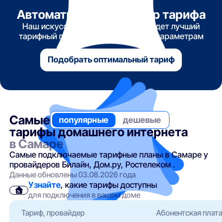
Автоматический подбор тарифа
Наш искусственный интеллект найдет лучший
тарифный план по указанным вами параметрам
Подобрать оптимальный тариф
Самые
популярные
дешевые
тарифы домашнего интернета
в Самаре
Самые подключаемые тарифные планы в Самаре у
провайдеров Билайн, Дом.ру, Ростелеком .
Данные обновлены 03.08.2026 года
Узнайте
, какие тарифы доступны
для подключения в вашем доме
Тариф, провайдер
Абонентская плат