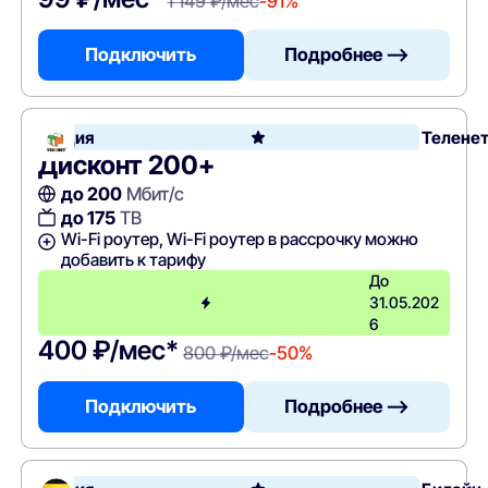
1 149 ₽/мес
-91%
Подключить
Подробнее —>
Акция
Телене
Дисконт 200+
до 200
Мбит/с
до 175
ТВ
Wi-Fi роутер, Wi-Fi роутер в рассрочку можно
добавить к тарифу
До
31.05.202
6
400 ₽/мес*
800 ₽/мес
-50%
Подключить
Подробнее —>