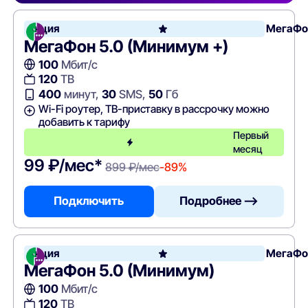
Акция
МегаФо
МегаФон 5.0 (Минимум +)
100
Мбит/с
120
ТВ
400
минут,
30
SMS,
50
Гб
Wi-Fi роутер, ТВ-приставку в рассрочку можно
добавить к тарифу
Первый
месяц
99 ₽/мес*
899 ₽/мес
-89%
Подключить
Подробнее —>
Акция
МегаФо
МегаФон 5.0 (Минимум)
100
Мбит/с
120
ТВ