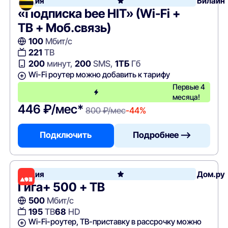
Акция
Билайн
«Подписка bee HIT» (Wi-Fi +
ТВ + Моб.связь)
100
Мбит/с
221
ТВ
200
минут,
200
SMS,
1ТБ
Гб
Wi-Fi роутер можно добавить к тарифу
Первые 4
месяца!
446 ₽/мес*
800 ₽/мес
-44%
Подключить
Подробнее —>
Акция
Дом.ру
Гига+ 500 + ТВ
500
Мбит/с
195
ТВ
68
HD
Wi-Fi-роутер, ТВ-приставку в рассрочку можно