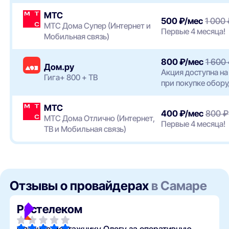
МТС
500 ₽/мес
1 000
МТС Дома Супер (Интернет и
Первые 4 месяца!
Мобильная связь)
800 ₽/мес
1 600
Дом.ру
Акция доступна на
Гига+ 800 + ТВ
при покупке обору
МТС
400 ₽/мес
800 ₽
МТС Дома Отлично (Интернет,
Первые 4 месяца!
ТВ и Мобильная связь)
Отзывы о провайдерах
в Самаре
Ростелеком
Спасибо монтажнику Олегу за оперативную