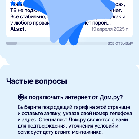
Пользуюсь интернетом 4 года на трёх адресах,
ТВ не подключал(а), к качеству претензий нет.
Всё стабильно, за исключением ситуаций, как и
у любого провайдера — интернет порой
отсутствует, но не на пару дней, как у неко…
ALvz1 .
19 апреля 2025 г.
ВСЕ ОТЗЫВЫ
Частые вопросы
Как подключить интернет от Дом.ру?
Выберите подходящий тариф на этой странице
и оставьте заявку, указав свой номер телефона
и адрес. Специалист Дом.ру свяжется с вами
для подтверждения, уточнения условий и
согласует дату визита монтажника.