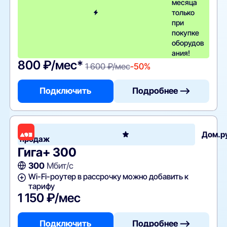
месяца
только
при
покупке
оборудов
ания!
800 ₽/мес*
1 600 ₽/мес
-50%
Подключить
Подробнее —>
Хит
Дом.р
продаж
Гига+ 300
300
Мбит/с
Wi-Fi-роутер в рассрочку можно добавить к
тарифу
1 150 ₽/мес
Подключить
Подробнее —>