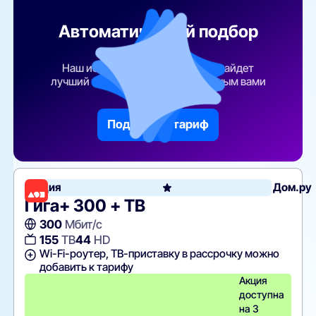
Автоматический подбор
тарифа
Наш искусственный интеллект найдет
лучший тарифный план по указанным вами
параметрам
Подобрать тариф
Акция
Дом.ру
Гига+ 300 + ТВ
300
Мбит/с
155
ТВ
44
HD
Wi-Fi-роутер, ТВ-приставку в рассрочку можно
добавить к тарифу
Акция
доступна
на 3