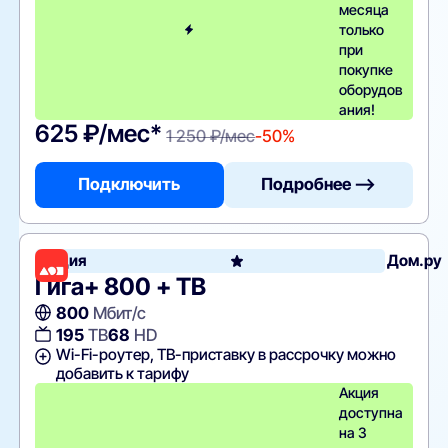
месяца
только
при
покупке
оборудов
ания!
625 ₽/мес*
1 250 ₽/мес
-50%
Подключить
Подробнее —>
Акция
Дом.ру
Гига+ 800 + ТВ
800
Мбит/с
195
ТВ
68
HD
Wi-Fi-роутер, ТВ-приставку в рассрочку можно
добавить к тарифу
Акция
доступна
на 3