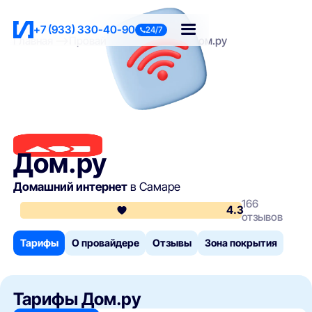
+7 (933) 330-40-90
24/7
Главная
Провайдеры Самары
Дом.ру
Дом.ру
Домашний интернет
в Самаре
166
4.3
отзывов
Тарифы
О провайдере
Отзывы
Зона покрытия
Тарифы Дом.ру