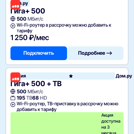
Дом.ру
Гига+ 500
500
Мбит/с
Wi-Fi-роутер в рассрочку можно добавить к
тарифу
1 250 ₽/мес
Подключить
Подробнее —>
Акция
Дом.ру
Гига+ 500 + ТВ
500
Мбит/с
195
ТВ
68
HD
Wi-Fi-роутер, ТВ-приставку в рассрочку можно
добавить к тарифу
Акция
доступна
на 3
месяца