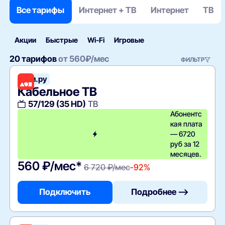
Все тарифы
Интернет + ТВ
Интернет
ТВ
Акции
Быстрые
Wi‑Fi
Игровые
20 тарифов
от
560
₽/мес
ФИЛЬТР
Дом.ру
Кабельное ТВ
57/129 (35 HD)
ТВ
Абонентс
кая плата
— 6720
руб за 12
месяцев.
560 ₽/мес*
6 720 ₽/мес
-92%
Подключить
Подробнее —>