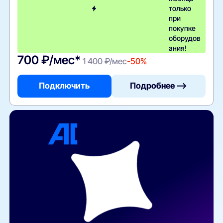
только
при
покупке
оборудов
ания!
700 ₽/мес*
1 400 ₽/мес
-50%
Подключить
Подробнее —>