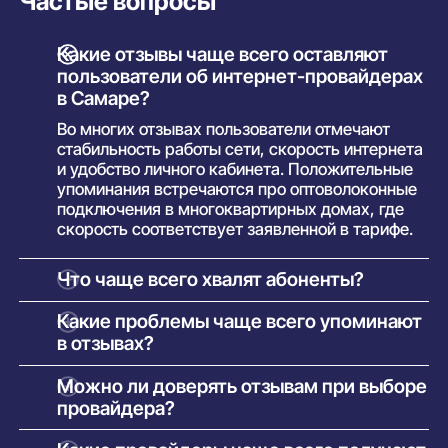
Частые вопросы
Какие отзывы чаще всего оставляют
пользователи об интернет-провайдерах
в Самаре?
Во многих отзывах пользователи отмечают
стабильность работы сети, скорость интернета
и удобство личного кабинета. Положительные
упоминания встречаются про оптоволоконные
подключения в многоквартирных домах, где
скорость соответствует заявленной в тарифе.
Что чаще всего хвалят абоненты?
Положительные отзывы обычно касаются:
Какие проблемы чаще всего упоминают
высокой и стабильной скорости в часы
в отзывах?
пик;
Среди негативных комментариев пользователи
Можно ли доверять отзывам при выборе
простоты подключения и настройки
пишут о:
провайдера?
оборудования;
задержках со стороны техподдержки
Отзывы дают общее ощущение сильных и
понятного интерфейса личного кабинета;
при решении нестандартных