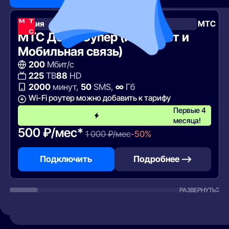
Акция
МТС
МТС Дома Супер (Интернет и
Мобильная связь)
200
Мбит/с
225
ТВ
88
HD
2000
минут,
50
SMS,
∞
Гб
Wi-Fi роутер можно добавить к тарифу
Первые 4
месяца!
500 ₽/мес*
1 000 ₽/мес
-50%
Подключить
Подробнее —>
РАЗВЕРНУТЬ