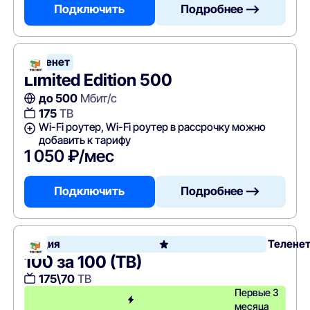
Подключить
Подробнее —>
Теленет
Limited Edition 500
до 500
Мбит/с
175
ТВ
Wi-Fi роутер, Wi-Fi роутер в рассрочку можно
добавить к тарифу
1 050 ₽/мес
Подключить
Подробнее —>
Акция
Телене
100 за 100 (ТВ)
175\70
ТВ
Первые 3
месяца