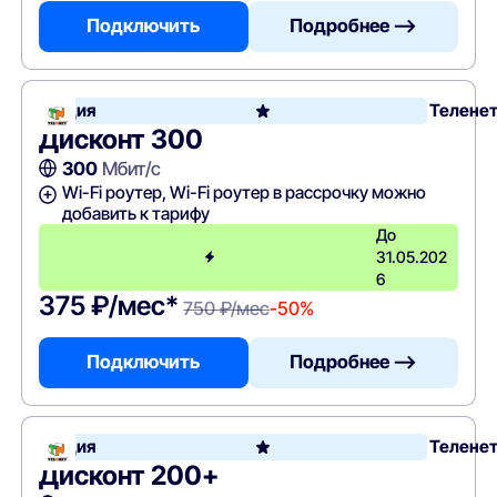
Подключить
Подробнее —>
Акция
Телене
Дисконт 300
300
Мбит/с
Wi-Fi роутер, Wi-Fi роутер в рассрочку можно
добавить к тарифу
До
31.05.202
6
375 ₽/мес*
750 ₽/мес
-50%
Подключить
Подробнее —>
Акция
Телене
Дисконт 200+