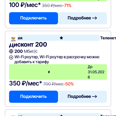
100 ₽/мес*
350 ₽/мес
-71%
Подключить
Подробнее —>
Акция
Телене
Дисконт 200
200
Мбит/с
Wi-Fi роутер, Wi-Fi роутер в рассрочку можно
добавить к тарифу
До
31.05.202
6
350 ₽/мес*
700 ₽/мес
-50%
Подключить
Подробнее —>