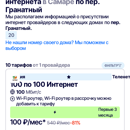
интернета
в Самаре
по пер.
Гранатный
Мы располагаем информацией о присутствии
интернет провайдеров в следующих домах по
пер.
Гранатный.
20
Не нашли номер своего дома? Мы поможем с
выбором
10 тарифов
от 1 провайдера
ФИЛЬТР
Акция
Телене
100 по 100 Интернет
100
Мбит/с
Wi-Fi роутер, Wi-Fi роутер в рассрочку можно
добавить к тарифу
Первые 3
месяца
100 ₽/мес*
540 ₽/мес
-81%