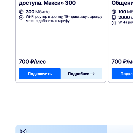
доступа. Макси» 300
Общени
300
Мбит/с
100
Мб
Wi-Fi роутер в аренду, ТВ-приставку в аренду
2000
м
можно добавить к тарифу
Wi-Fi ро
700 ₽/мес
700 ₽/м
Подключить
Подробнее —>
Подкл