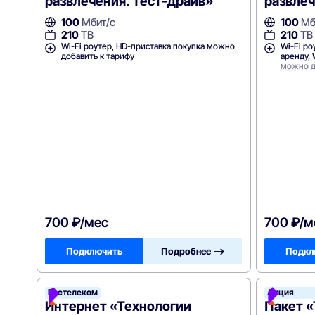
развлечения. Тест-драйв»
развлеч
100
Мбит/с
100
Мб
210
ТВ
210
ТВ
Wi-Fi роутер, HD-приставка покупка можно
Wi-Fi ро
добавить к тарифу
аренду, 
можно д
700 ₽/мес
700 ₽/м
Подключить
Подробнее —>
Подкл
Ростелеком
Акция
Интернет «Технологии
Пакет 