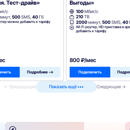
я. Тест-драйв»
Выгоды»
ит/с
100
Мбит/с
210
ТВ
инут,
500
SMS,
40
Гб
утер можно добавить к тарифу
2000
минут,
500
SMS,
40
Wi-Fi роутер, HD-приставка в а
добавить к тарифу
ес
800 ₽/мес
ючить
Подробнее —>
Подключить
Подро
← Предыдущие
Показать ещё •••
Следующие →