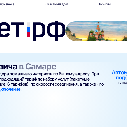
 бизнеса
В частный дом
Тарифы
овича
в Самаре
Авто
йдера домашнего интернета по Вашему адресу. При
под
подходящий тариф по набору услуг (пакетные
ТОЧНЫЙ
е: 6 тарифов), по скорости соединения, а так же - по
одключение
!