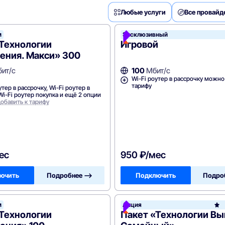
Любые услуги
Все провай
м
елеком
Эксклюзивный
«Технологии
Игровой
ения. Макси» 300
ит/с
100
Мбит/с
Wi-Fi роутер в рассрочку можно
тарифу
утер в рассрочку, Wi-Fi роутер в
Wi-Fi роутер покупка и ещё 2 опции
обавить к тарифу
ес
950 ₽/мес
ючить
Подробнее —>
Подключить
Подро
м
леком
Акция
«Технологии
Пакет «Технологии Вы