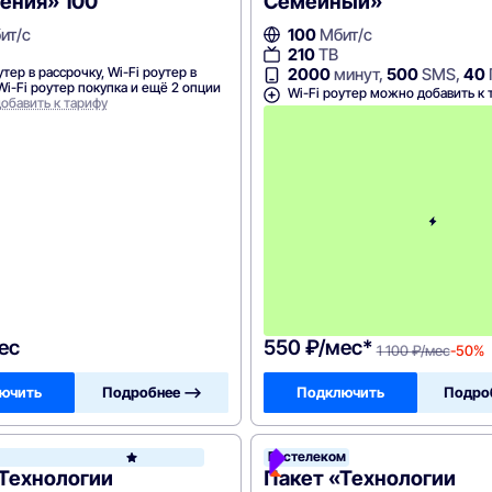
ения» 100
Семейный»
ит/с
100
Мбит/с
210
ТВ
утер в рассрочку, Wi-Fi роутер в
2000
минут,
500
SMS,
40
Wi-Fi роутер покупка и ещё 2 опции
Wi-Fi роутер можно добавить к 
обавить к тарифу
ес
550 ₽/мес*
1 100 ₽/мес
-50%
ючить
Подробнее —>
Подключить
Подро
Ростелеком
Ростелеком
«Технологии
Пакет «Технологии