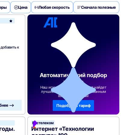
деры
Цена
Любая скорость
Сначала полезные
Ростелеком
 добавить к
Автоматический подбор
тарифа
Наш искусственный интеллект найдет
лучший тарифный план по указанным
вами параметрам
бнее —>
Подобрать тариф
Ростелеком
Ростелеком
годы.
Интернет «Технологии