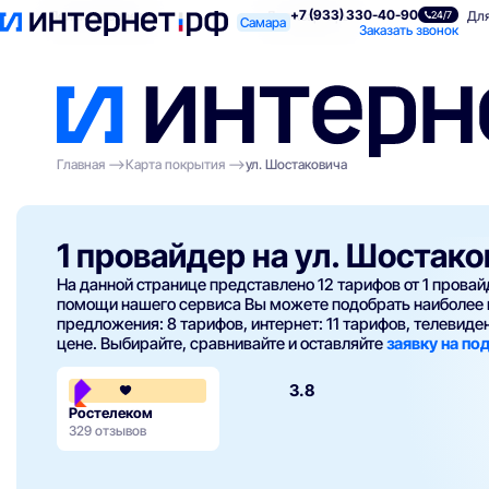
+7 (933) 330-40-90
Поиск по адресу
Для квартиры
Для
24/7
Самара
Заказать звонок
Главная
Карта покрытия
ул. Шостаковича
1 провайдер на ул. Шостак
На данной странице представлено 12 тарифов от 1 прова
помощи нашего сервиса Вы можете подобрать наиболее 
предложения: 8 тарифов, интернет: 11 тарифов, телевидени
цене. Выбирайте, сравнивайте и оставляйте
заявку на п
3.8
Ростелеком
329 отзывов