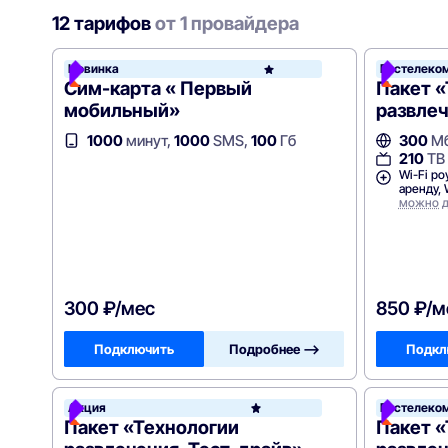
12 тарифов
от 1 провайдера
Новинка
Ростелеко
Рост
Сим-карта « Первый
Пакет 
мобильный»
развлеч
1000
минут,
1000
SMS,
100
Гб
300
Мб
210
ТВ
Wi-Fi ро
аренду, 
можно д
300 ₽/мес
850 ₽/м
Подключить
Подробнее —>
Подкл
Акция
Ростелеко
Росте
Пакет «Технологии
Пакет 