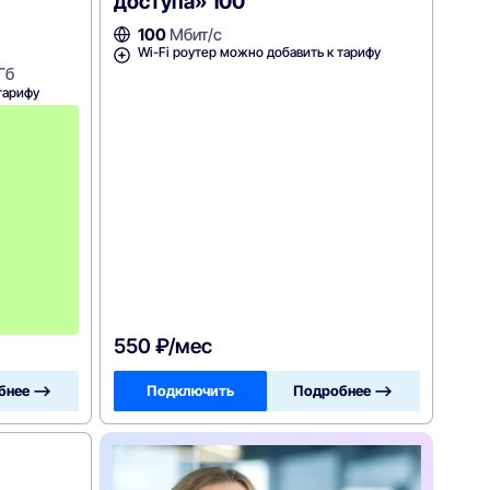
доступа» 100
100
Мбит/с
Wi-Fi роутер можно добавить к тарифу
Гб
тарифу
П
е
р
в
ы
е
2
м
е
с
я
ц
а
!
550 ₽/мес
бнее —>
Подключить
Подробнее —>