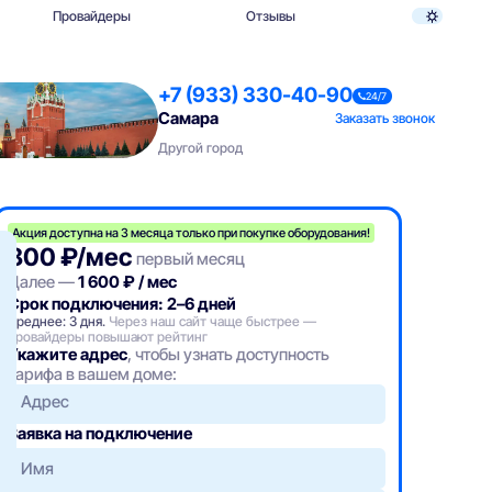
Провайдеры
Отзывы
+7 (933) 330-40-90
24/7
Самара
Заказать звонок
Другой город
Акция доступна на 3 месяца только при покупке оборудования!
800 ₽/мес
первый месяц
Далее —
1 600 ₽ / мес
Срок подключения: 2–6 дней
Среднее: 3 дня.
Через наш сайт чаще быстрее —
провайдеры повышают рейтинг
Укажите адрес
, чтобы узнать доступность
тарифа в вашем доме:
Адрес
Заявка на подключение