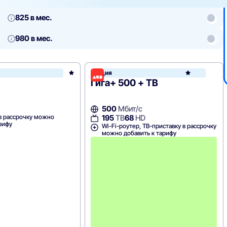
825 в мес.
980 в мес.
Акция
Дом.ру
ру
Гига+ 500 + ТВ
500
Мбит/с
 в рассрочку можно
195
ТВ
68
HD
рифу
Wi-Fi-роутер, ТВ-приставку в рассрочку
можно добавить к тарифу