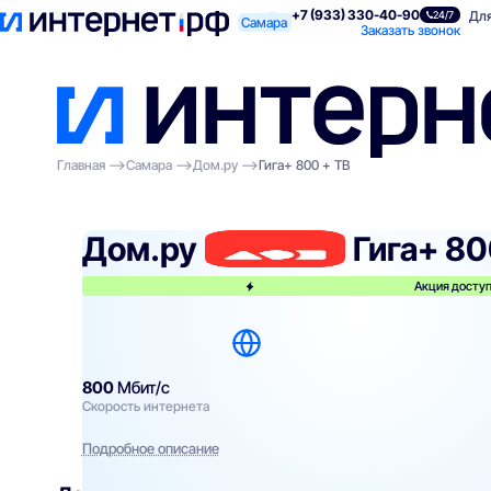
+7 (933) 330-40-90
Поиск по адресу
Для квартиры
Для
24/7
Самара
Заказать звонок
Главная
Самара
Дом.ру
Гига+ 800 + ТВ
Дом.ру
Гига+ 80
Акция доступ
800
Мбит/с
Скорость интернета
Подробное описание