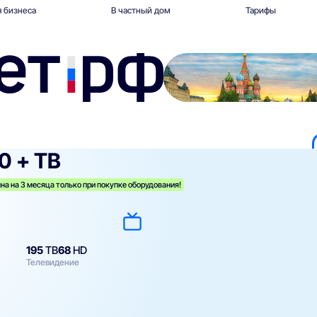
 бизнеса
В частный дом
Тарифы
0 + ТВ
на на 3 месяца только при покупке оборудования!
195
ТВ
68
HD
Телевидение