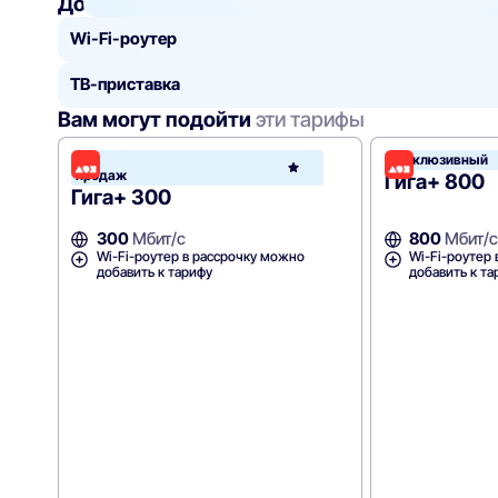
Добавить
к тарифу
Wi-Fi-роутер
ТВ-приставка
Вам могут подойти
эти тарифы
Хит
Эксклюзивный
Дом.
продаж
Гига+ 800
Гига+ 300
300
Мбит/с
800
Мбит/с
Wi-Fi-роутер в рассрочку можно
Wi-Fi-роутер
добавить к тарифу
добавить к та