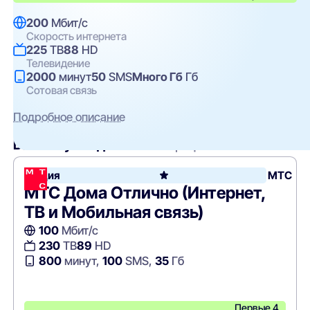
200
Мбит/с
Скорость интернета
225
ТВ
88
HD
Телевидение
2000
минут
50
SMS
Много Гб
Гб
Сотовая связь
Подробное описание
Вам могут подойти
эти тарифы
Акция
МТС
МТС Дома Отлично (Интернет,
ТВ и Мобильная связь)
100
Мбит/с
230
ТВ
89
HD
800
минут,
100
SMS,
35
Гб
Первые 4