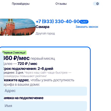
Провайдеры
Отзывы
+7 (933) 330-40-90
24/7
Самара
Заказать звонок
Другой город
Первые 2 месяца!
360 ₽/мес
первый месяц
Далее —
720 ₽ / мес
Срок подключения: 2–6 дней
Среднее: 3 дня.
Через наш сайт чаще быстрее —
провайдеры повышают рейтинг
Укажите адрес
, чтобы узнать доступность
тарифа в вашем доме:
Адрес
Заявка на подключение