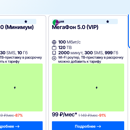
он
Акция
МегаФон
.0 (Минимум)
МегаФон 5.0 (VIP)
100
Мбит/с
120
ТВ
30
SMS,
10
Гб
2000
минут,
300
SMS,
999
Гб
 ТВ-приставку в рассрочку
Wi-Fi роутер, ТВ-приставку в рассрочку
ть к тарифу
можно добавить к тарифу
П
е
р
в
ы
й
м
е
с
я
ц
99 ₽/мес*
49 ₽/мес
-87%
1 149 ₽/мес
-91%
робнее —>
Подробнее —>