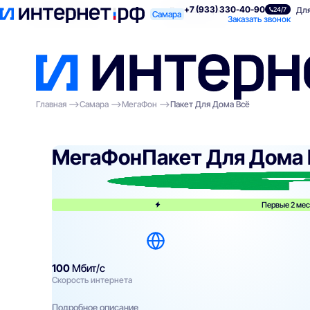
+7 (933) 330-40-90
Поиск по адресу
Для квартиры
Для
24/7
Самара
Заказать звонок
Главная
Самара
МегаФон
Пакет Для Дома Всё
МегаФон
Пакет Для Дома 
Первые 2 мес
100
Мбит/с
Скорость интернета
Подробное описание