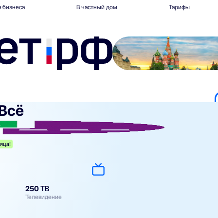
 бизнеса
В частный дом
Тарифы
Всё
яца!
250
ТВ
Телевидение