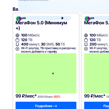
Вам могут подойти
эти тарифы
Акция
Акция
МегаФ
МегаФон 5.0 (Минимум
МегаФон 5
+)
100
Мбит/с
100
Мбит/с
120
ТВ
120
ТВ
400
минут,
30
SMS,
50
Гб
200
минут,
Wi-Fi роутер, ТВ-приставку в рассрочку
Wi-Fi роутер,
можно добавить к тарифу
можно добави
П
е
р
в
ы
й
м
е
с
я
ц
99 ₽/мес*
99 ₽/мес*
899 ₽/мес
-89%
7
Подробнее —>
Под