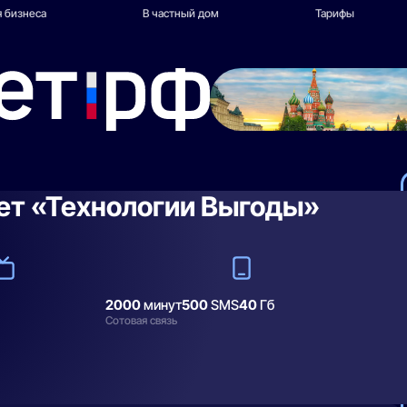
 бизнеса
В частный дом
Тарифы
ет «Технологии Выгоды»
2000
минут
500
SMS
40
Гб
Сотовая связь