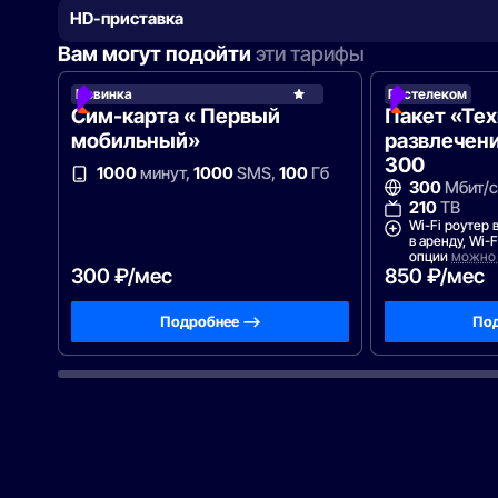
HD-приставка
Вам могут подойти
эти тарифы
Новинка
Ростелеком
Рост
Сим-карта « Первый
Пакет «Те
мобильный»
развлечени
300
1000
минут,
1000
SMS,
100
Гб
300
Мбит/с
210
ТВ
Wi-Fi роутер 
в аренду, Wi-
опции
можно 
300 ₽/мес
850 ₽/мес
Подробнее —>
Под