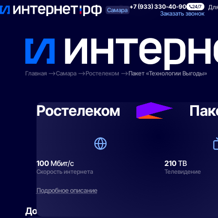
+7 (933) 330-40-90
Поиск по адресу
Для квартиры
Для
24/7
Самара
Заказать звонок
Главная
Самара
Ростелеком
Пакет «Технологии Выгоды»
Ростелеком
Пак
100
Мбит/с
210
ТВ
Скорость интернета
Телевидение
Подробное описание
Добавить
к тарифу