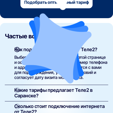
Подобрать оптимальный тариф
Частые вопросы
Как подключить интернет от Теле2?
Выберите подходящий тариф на этой странице
и оставьте заявку, указав свой номер телефона
и адрес. Специалист Теле2 свяжется с вами
для подтверждения, уточнения условий и
согласует дату визита монтажника.
Какие тарифы предлагает Теле2 в
Саранске?
В Саранске доступны тарифы с различной
Сколько стоит подключение интернета
скоростью — от базовых до гигабитных. В
от Теле2?