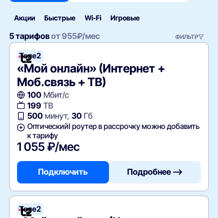
Акции
Быстрые
Wi‑Fi
Игровые
5 тарифов
от
955
₽/мес
ФИЛЬТР
Теле2
«Мой онлайн» (Интернет +
Моб.связь + ТВ)
100
Мбит/с
199
ТВ
500
минут,
30
Гб
ОптическийI роутер в рассрочку можно добавить
к тарифу
1 055 ₽/мес
Подключить
Подробнее —>
Теле2