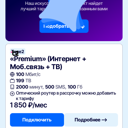
Наш искусственный интеллект найдет
лучший тарифный план по указанным вами
параметрам
Подобрать тариф
Теле2
«Premium» (Интернет +
Моб.связь + ТВ)
100
Мбит/с
199
ТВ
2000
минут,
500
SMS,
100
Гб
Оптический роутер в рассрочку можно добавить
к тарифу
1 850 ₽/мес
Подключить
Подробнее —>