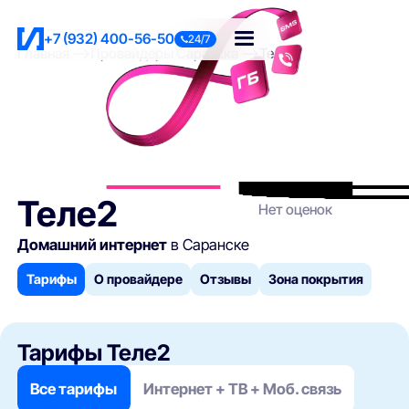
+7 (932) 400-56-50
24/7
Главная
Провайдеры Саранска
Теле2
Теле2
Нет оценок
Домашний интернет
в Саранске
Тарифы
О провайдере
Отзывы
Зона покрытия
Тарифы Теле2
Все тарифы
Интернет + ТВ + Моб. связь