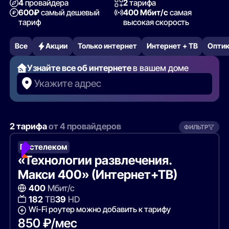
4
провайдера
2
тарифа
600₽
самый дешевый
400 Мбит/с
самая
тариф
высокая скорость
Все
Акции
Только интернет
Интернет + ТВ
Опти
Узнайте все об интернете
в вашем доме
Укажите адрес
2 тарифа
от 4 провайдеров
ФИЛЬТР
Ростелеком
«Технологии развлечения.
Макси 400» (Интернет+ТВ)
400
Мбит/с
182
ТВ
39
HD
Wi-Fi роутер можно добавить к тарифу
850 ₽/мес