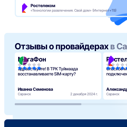
Ростелеком
«Технологии развлечения. Свой дом» (Интернет+ТВ)
Отзывы о провайдерах
в С
МегаФон
Росте
Здравствуйте! В ТРК Туймаада
Спасибо м
восстанавливаете SIM‑карту?
подключен
Иванна Семенова
Александ
Саранск
2 декабря 2024 г.
Саранск