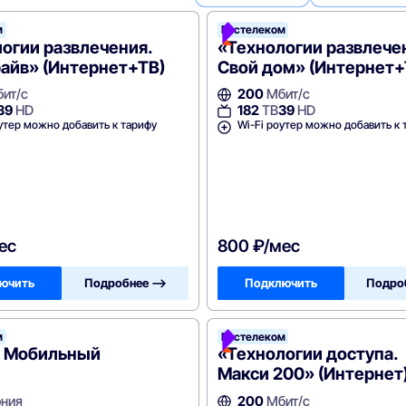
м
Ростелеком
огии развлечения.
«Технологии развлече
айв» (Интернет+ТВ)
Свой дом» (Интернет+
ит/с
200
Мбит/с
39
HD
182
ТВ
39
HD
утер можно добавить к тарифу
Wi-Fi роутер можно добавить к 
ес
800 ₽/мес
ючить
Подробнее —>
Подключить
Подро
м
Ростелеком
 Мобильный
«Технологии доступа.
Макси 200» (Интернет
ния
200
Мбит/с