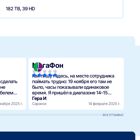
182 ТВ, 39 HD
МегаФон
Ро
Как пишут здесь, на месте сотрудника
Маст
 сделать
поймать трудно: 19 ноября его там не
поня
 не
было, часы показывали одинаковое
абелем
время. Я пришёл в диапазоне 14–15
ий день.
часов, подошёл и услышал, что обед у
Гера И
Сайа
т. Но за
кабря 2025 г.
него до 15. Я указал на часы, а он
Саранск
14 февраля 2025 г.
Саран
сказал…
ВСЕ ОТЗЫВЫ