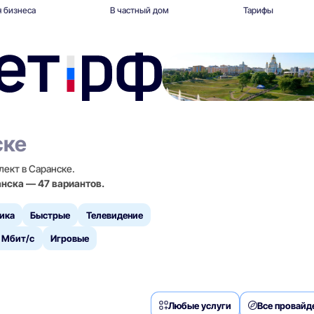
 бизнеса
В частный дом
Тарифы
ске
лект в Саранске.
анска — 47 вариантов.
ика
Быстрые
Телевидение
 Мбит/с
Игровые
Любые услуги
Все провай