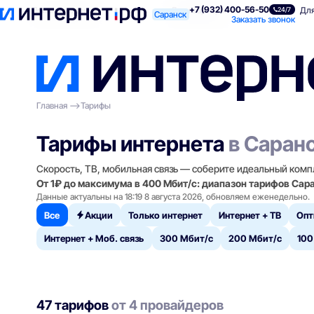
+7 (932) 400-56-50
Поиск по адресу
Для квартиры
Для
24/7
Саранск
Заказать звонок
Главная
Тарифы
Тарифы интернета
в Саран
Скорость, ТВ, мобильная связь — соберите идеальный комп
От 1₽ до максимума в 400 Мбит/с: диапазон тарифов Сар
Данные актуальны на 18:19 8 августа 2026, обновляем еженедельно.
Все
Акции
Только интернет
Интернет + ТВ
Опт
Интернет + Моб. связь
300 Мбит/с
200 Мбит/с
100
47 тарифов
от 4 провайдеров