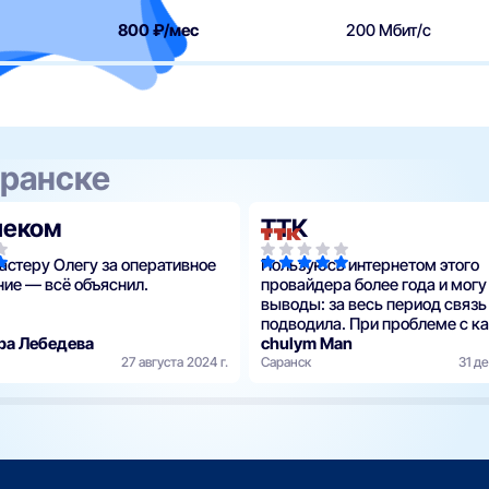
800 ₽/мес
200 Мбит/с
аранске
леком
ТТК
астеру Олегу за оперативное
Пользуюсь интернетом этого
ие — всё объяснил.
провайдера более года и могу
выводы: за весь период связь
подводила. При проблеме с к
ра Лебедева
работу устраняли на следующ
chulym Man
27 августа 2024 г.
По обслуживанию претензий не
Саранск
31 де
это время стоимос…