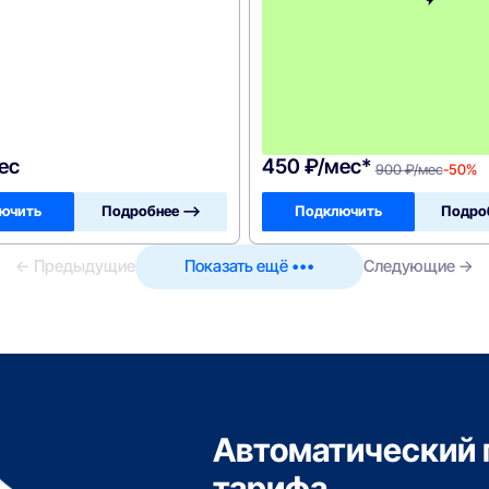
ес
450 ₽/мес*
900 ₽/мес
-50%
ючить
Подробнее —>
Подключить
Подро
← Предыдущие
Показать ещё •••
Следующие →
Автоматический 
тарифа