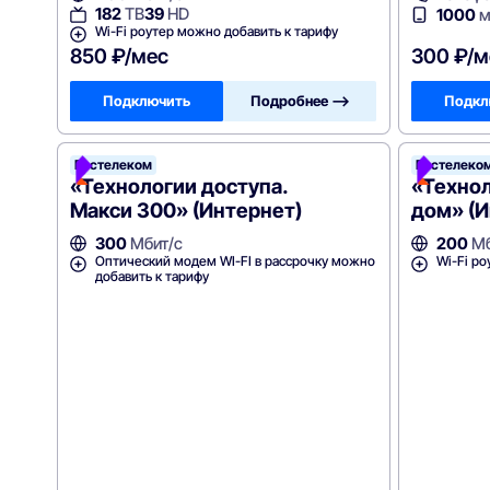
182
ТВ
39
HD
1000
м
Wi-Fi роутер можно добавить к тарифу
850 ₽/мес
300 ₽/м
Подключить
Подробнее —>
Подкл
Ростелеком
Ростелеко
«Технологии доступа.
«Технол
Макси 300» (Интернет)
дом» (И
300
Мбит/с
200
Мб
Оптический модем WI-FI в рассрочку можно
Wi-Fi ро
добавить к тарифу