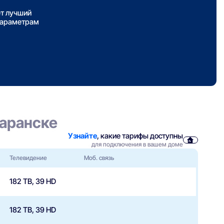
ет лучший
параметрам
Саранске
Узнайте
, какие тарифы доступны
для подключения в вашем доме
Телевидение
Моб. связь
182 ТВ, 39 HD
182 ТВ, 39 HD