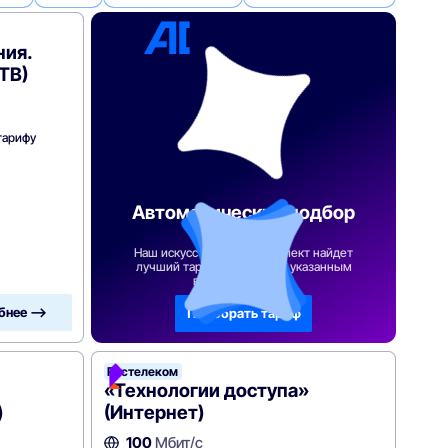
ния.
ТВ)
тарифу
Автоматический подбор
тарифа
Наш искусственный интеллект найдет
лучший тарифный план по указанным
вами параметрам
бнее —>
Подобрать тариф
Ростелеком
«Технологии доступа»
)
(Интернет)
100
Мбит/с