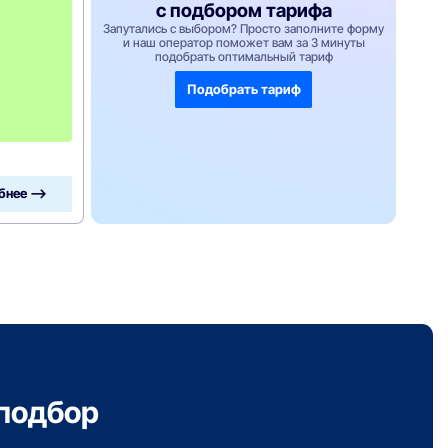
с подбором тарифа
а
Запутались с выбором? Просто заполните форму
2
и наш оператор поможет вам за 3 минуты
м
подобрать оптимальный тариф
е
с
Подобрать тариф
я
ц
а
!
бнее —>
подбор