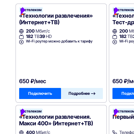
Ростелеком
Ростелеко
«Технологии развлечения»
«Технол
(Интернет+ТВ)
Тест-др
200
Мбит/с
200
Мб
182
ТВ
39
HD
182
ТВ
Wi-Fi роутер можно добавить к тарифу
Wi-Fi ро
650 ₽/мес
650 ₽/м
Подключить
Подробнее —>
Подкл
Ростелеком
Ростелеко
«Технологии развлечения.
Первый
Макси 400» (Интернет+ТВ)
400
Мбит/с
Телефо