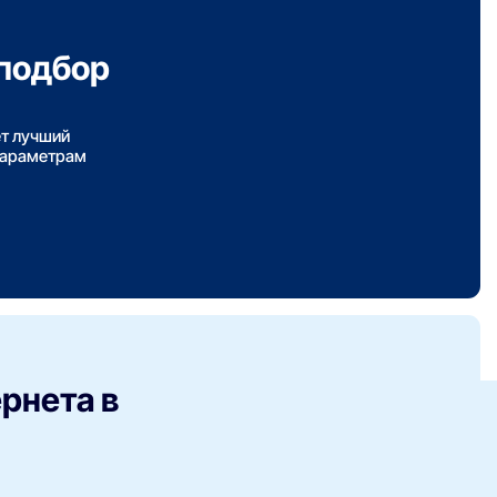
подбор
ет лучший
параметрам
рнета в