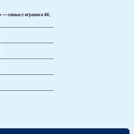
+ — семье с играми и 4K,
а сотни ГБ, работаете с
астройки и Wi-Fi. Поэтому
 некоторых провайдеров
дключение в
один личный кабинет.