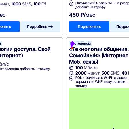
Оптический модем WI-FI в расс
инут,
1000
SMS,
100
Гб
добавить к тарифу
ес
450 ₽/мес
ючить
Подробнее —>
Подключить
Подро
м
Ростелеком
огии доступа. Свой
«Технологии общения.
нтернет)
Семейный» (Интернет
Моб. связь)
ит/с
100
Мбит/с
утер можно добавить к тарифу
2000
минут,
500
SMS,
40
PON-терминал с WI-FI в рассроч
терминал с WI-FI покупка можно
тарифу