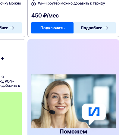
рочку можно
Wi-Fi роутер можно добавить к тарифу
450 ₽/мес
бнее —>
Подключить
Подробнее —>
 +
Гб
ку, PON-
 добавить к
С
к
и
д
к
а
5
0
Поможем
%
н