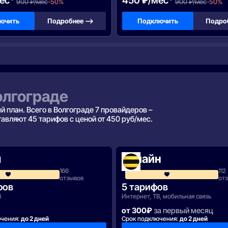
ес*
450 ₽/мес*
900 ₽/мес
-50%
900 ₽/мес
-50%
ючить
Подробнее —>
Подключить
Подро
олгограде
 план. Всего в Волгограде 7 провайдеров –
авляют 45 тарифов с ценой от 450 руб/мес.
u
Билайн
166
112
4.3
отзывов
от
фов
5 тарифов
В
Интернет, ТВ, мобильная связь
от 300₽
за первый месяц
ючения:
до 2 дней
Срок подключения:
до 2 дней