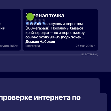
Зеленая точка
Би
о
Много лет пользуюсь интернетом
Хоть
й и
(100мегабайт). Проблемы бывают
наст
крайне редко — по интернетметру
спас
обычно около 90–95 (подключен
шнуром).
Демьян Набоков
Саш
вгуста 2019 г.
Волгоград
26 мая 2020 г.
Волго
ВСЕ ОТЗЫВЫ
проверке интернета по