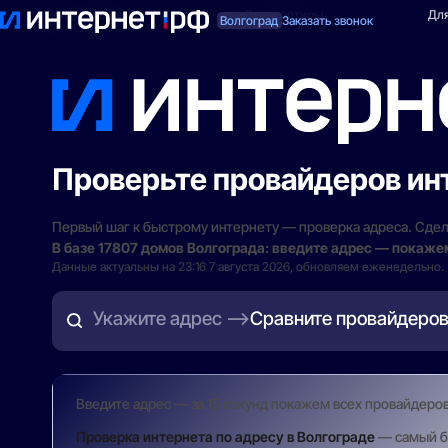
Поиск по адресу
Для квартиры
Для
Волгоград
Заказать звонок
Проверьте провайдеров инт
Первый шаг к быстрому интернету — проверка адреса. Сдел
В базе 17807 домов Волгограда: введите адрес — покаже
Данные актуальны на 23:16 7 августа 2026, обновляем еженедельно.
Укажите адрес
Сравните провайдеро
Введите адрес — за 15 секунд покажем всех провайдеро
Проверка интернета по адресу в Волгограде
— самый бы