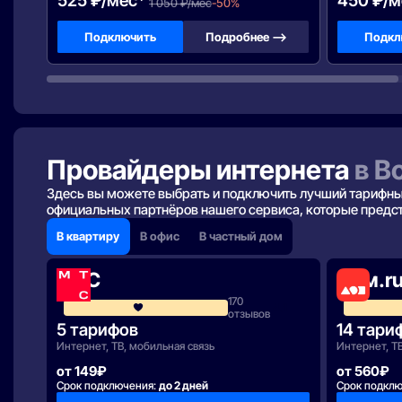
525 ₽/мес*
450 ₽/м
1 050 ₽/мес
-50%
Подключить
Подробнее —>
Подкл
Провайдеры интернета
в В
Здесь вы можете выбрать и подключить лучший тарифный
официальных партнёров нашего сервиса, которые предст
В квартиру
В офис
В частный дом
МТС
Дом.r
170
4.1
отзывов
5 тарифов
14 тари
Интернет, ТВ, мобильная связь
Интернет, Т
от 149₽
от 560₽
Срок подключения:
до 2 дней
Срок подкл