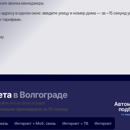
ания звонка менеджера.
дресу в одном окне: введите улицу и номер дома — за ~15 секунд 
и тарифами.
му
ета
в Волгограде
айте его во Волгограде!
Авто
под
м ваших провайдеров за 15 секунд.
ТОЧНЫЙ
связь
Интернет + Моб. связь
Интернет + ТВ
Интернет