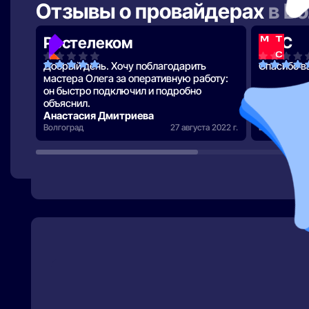
Отзывы о провайдерах
в В
Ростелеком
МТС
Добрый день. Хочу поблагодарить
Спасибо в
мастера Олега за оперативную работу:
он быстро подключил и подробно
объяснил.
Анастасия Дмитриева
Иоор Рггл
Волгоград
27 августа 2022 г.
Волгоград