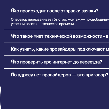
Что происходит после отправки заявки?
Оператор перезванивает быстро, монтаж — по свободным 
утренние слоты — точнее по времени.
Что такое «нет технической возможности» 
Попросите проверить соседние стояки: иногда монтажники
Как узнать, какие провайдеры подключают 
длины линии.
Строка адреса вместо десятка звонков: сразу видно, кто 
Что проверить про интернет до переезда?
Проверьте новый адрес до переезда и оформите заявку с 
По адресу нет провайдеров — это приговор?
Для частного сектора сработают беспроводные варианты:
подключаются почти везде.