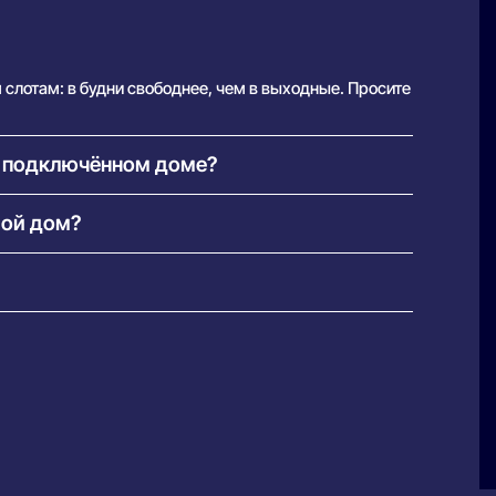
слотам: в будни свободнее, чем в выходные. Просите
в подключённом доме?
 заводят кабель из соседнего подъезда — вопрос
мой дом?
подключает, по каким ценам и с какими акциями.
датой подключения: приедете — Wi-Fi уже работает.
 радиоканал или 4G с внешней антенной. Они