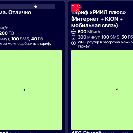
МТС
МТС
ма. Отлично
Тариф «РИИЛ плюс»
(Интернет + KION +
мобильная связь)
ит/с
500
Мбит/с
 200
ТВ
300
минут,
100
SMS,
50
Гб
инут,
100
SMS,
40
Гб
WI-FI роутер в рассрочку можно
утер можно добавить к тарифу
тарифу
С
к
и
д
к
а
5
0
%
н
а
2
м
е
с
я
ц
а