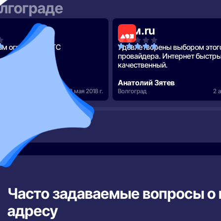
олгограде
Дом.ru
ам огромное, МТС
Удовлетворены выбором этог
провайдера. Интернет быстры
качественный.
Анатолий Зятев
13 мая 2018 г.
Волгоград
2 а
Часто задаваемые вопросы о 
адресу