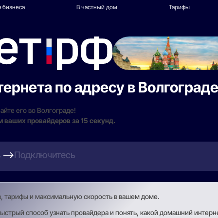
 бизнеса
В частный дом
Тарифы
ернета по адресу в Волгоград
айте его во Волгограде!
м ваших провайдеров за 15 секунд.
в
Подключитесь
в, тарифы и максимальную скорость в вашем доме.
стрый способ узнать провайдера и понять, какой домашний интерн