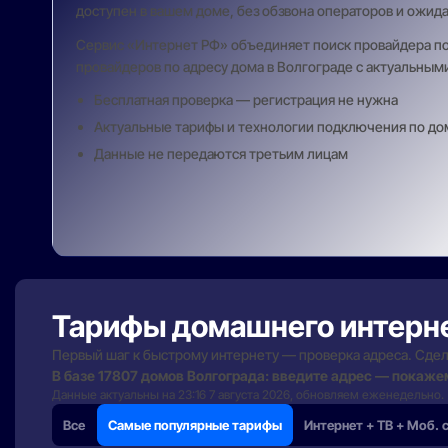
доступен в вашем доме, без обзвона операторов и ожид
Сервис «Интернет РФ» объединяет поиск провайдера по а
провайдеров по адресу дома в Волгограде с актуальным
Бесплатная проверка — регистрация не нужна
Актуальные тарифы и технологии подключения по до
Данные не передаются третьим лицам
Тарифы домашнего интерн
Первый шаг к быстрому интернету — проверка адреса. Сдел
В базе 17807 домов Волгограда: введите адрес — покаже
Данные актуальны на 23:16 7 августа 2026, обновляем еженедельно.
Все
Самые популярные тарифы
Интернет + ТВ + Моб. 