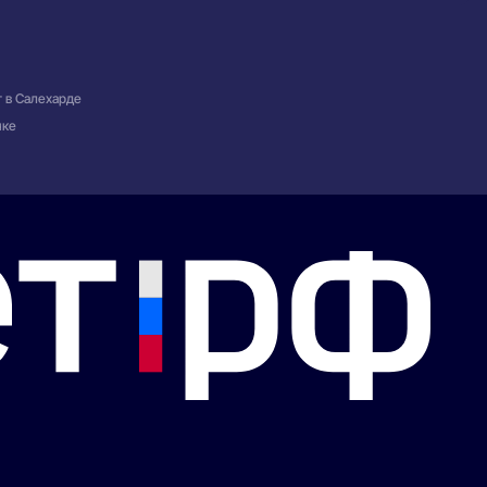
 в Салехарде
чке