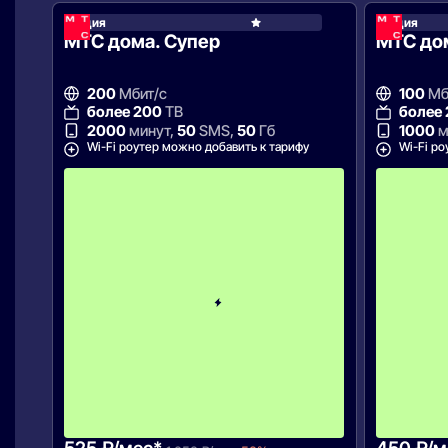
Акция
Акция
МТС
МТС дома. Супер
МТС до
200
Мбит/с
100
Мб
более 200
ТВ
более
2000
минут,
50
SMS,
50
Гб
1000
м
Wi-Fi роутер можно добавить к тарифу
Wi-Fi ро
С
к
и
д
к
а
5
0
%
н
а
2
м
е
с
я
ц
а