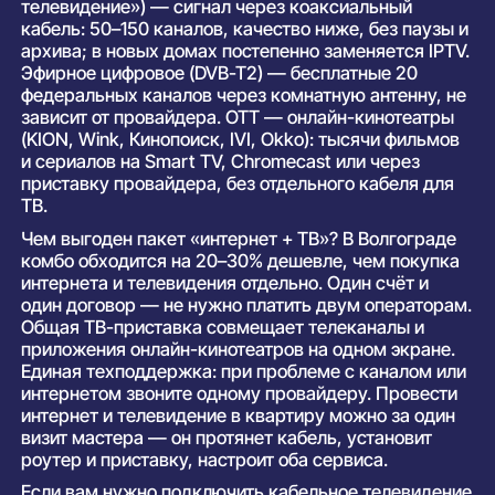
телевидение») — сигнал через коаксиальный
кабель: 50–150 каналов, качество ниже, без паузы и
архива; в новых домах постепенно заменяется IPTV.
Эфирное цифровое (DVB-T2) — бесплатные 20
федеральных каналов через комнатную антенну, не
зависит от провайдера. OTT — онлайн-кинотеатры
(KION, Wink, Кинопоиск, IVI, Okko): тысячи фильмов
и сериалов на Smart TV, Chromecast или через
приставку провайдера, без отдельного кабеля для
ТВ.
Чем выгоден пакет «интернет + ТВ»? В Волгограде
комбо обходится на 20–30% дешевле, чем покупка
интернета и телевидения отдельно. Один счёт и
один договор — не нужно платить двум операторам.
Общая ТВ-приставка совмещает телеканалы и
приложения онлайн-кинотеатров на одном экране.
Единая техподдержка: при проблеме с каналом или
интернетом звоните одному провайдеру. Провести
интернет и телевидение в квартиру можно за один
визит мастера — он протянет кабель, установит
роутер и приставку, настроит оба сервиса.
Если вам нужно подключить кабельное телевидение