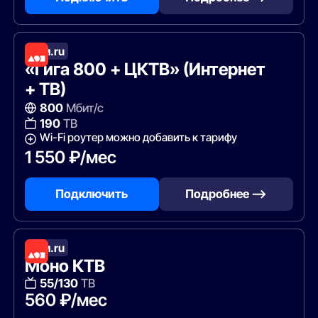
Дом.ru
«Гига 800 + ЦКТВ» (Интернет
+ ТВ)
800
Мбит/с
190
ТВ
Wi-Fi роутер можно добавить к тарифу
1 550 ₽/мес
Подключить
Подробнее —>
Дом.ru
Моно КТВ
55/130
ТВ
560 ₽/мес