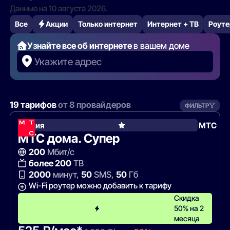
Данные на 10 августа 2026.
Все
Акции
Только интернет
Интернет + ТВ
Роуте
Узнайте все об интернете
в вашем доме
Укажите адрес
19 тарифов
от 8 провайдеров
ФИЛЬТР
Акция
МТС
МТС дома. Супер
200
Мбит/с
более 200
ТВ
2000
минут,
50
SMS,
50
Гб
Wi-Fi роутер можно добавить к тарифу
Скидка
50% на 2
месяца