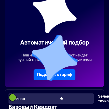
Автоматический подбор
тарифа
Наш искусственный интеллект найдет
лучший тарифный план по указанным вами
параметрам
Подобрать тариф
Зеле
Новинка
точка
Базовый Квадрат