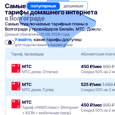
Самые
популярные
дешевые
тарифы домашнего интернета
в Волгограде
Самые подключаемые тарифные планы в
Волгограде у провайдеров Билайн, МТС, Дом.ru .
Данные обновлены 01.08.2026 года
Узнайте
, какие тарифы доступны
для подключения в вашем доме
Тариф, провайдер
Абонентская плат
МТС
450 ₽/мес
900 ₽
МТС дома. Отлично
Скидка 50% на 2 
МТС
525 ₽/мес
1 050 
МТС дома. Супер
Скидка 50% на 2 
МТС
450 ₽/мес
900 ₽
Тариф «РИИЛ плюс» (Интернет
Скидка 50% на 2 
+ KION + мобильная связь)