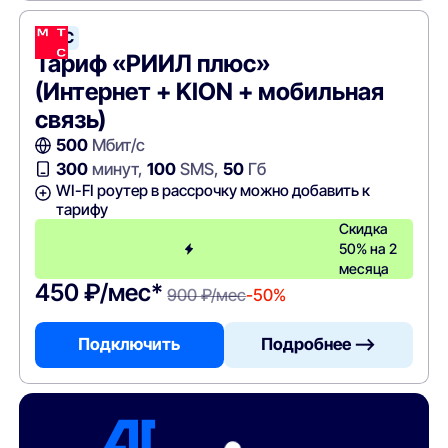
МТС
Тариф «РИИЛ плюс»
(Интернет + KION + мобильная
связь)
500
Мбит/с
300
минут,
100
SMS,
50
Гб
WI-FI роутер в рассрочку можно добавить к
тарифу
Скидка
50% на 2
месяца
450 ₽/мес*
900 ₽/мес
-50%
Подключить
Подробнее —>