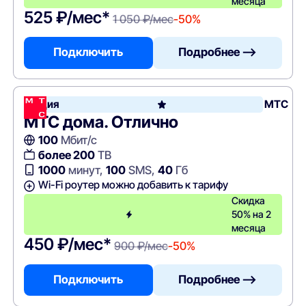
месяца
525 ₽/мес*
1 050 ₽/мес
-50%
Подключить
Подробнее —>
Акция
МТС
МТС дома. Отлично
100
Мбит/с
более 200
ТВ
1000
минут,
100
SMS,
40
Гб
Wi-Fi роутер можно добавить к тарифу
Скидка
50% на 2
месяца
450 ₽/мес*
900 ₽/мес
-50%
Подключить
Подробнее —>