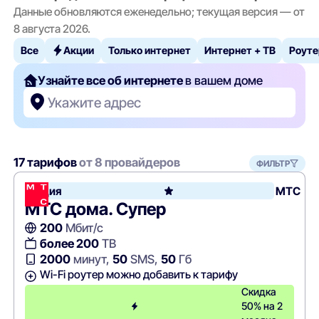
Данные обновляются еженедельно; текущая версия — от
8 августа 2026.
Все
Акции
Только интернет
Интернет + ТВ
Роуте
Узнайте все об интернете
в вашем доме
Укажите адрес
17 тарифов
от 8 провайдеров
ФИЛЬТР
Акция
МТС
МТС дома. Супер
200
Мбит/с
более 200
ТВ
2000
минут,
50
SMS,
50
Гб
Wi-Fi роутер можно добавить к тарифу
Скидка
50% на 2