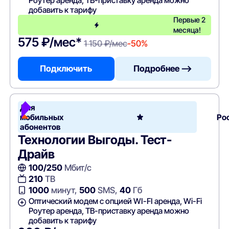
Роутер аренда, ТВ-приставку аренда можно
добавить к тарифу
Первые 2
месяца!
575 ₽/мес*
1 150 ₽/мес
-50%
Подключить
Подробнее —>
Для
мобильных
Ро
абонентов
Технологии Выгоды. Тест-
Драйв
100/250
Мбит/с
210
ТВ
1000
минут,
500
SMS,
40
Гб
Оптический модем с опцией WI-FI аренда, Wi-Fi
Роутер аренда, ТВ-приставку аренда можно
добавить к тарифу