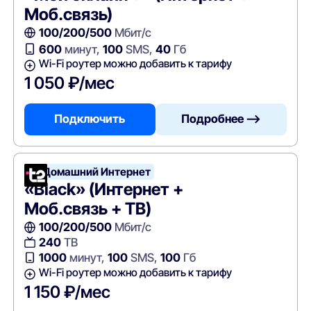
Моб.связь)
100/200/500
Мбит/с
600
минут,
100
SMS,
40
Гб
Wi-Fi роутер можно добавить к тарифу
1 050 ₽/мес
Подключить
Подробнее —>
Т2 Домашний Интернет
«Black» (Интернет +
Моб.связь + ТВ)
100/200/500
Мбит/с
240
ТВ
1000
минут,
100
SMS,
100
Гб
Wi-Fi роутер можно добавить к тарифу
1 150 ₽/мес