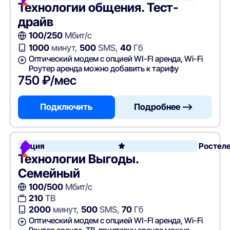
Технологии общения. Тест-
драйв
100/250
Мбит/с
1000
минут,
500
SMS,
40
Гб
Оптический модем с опцией WI-FI аренда, Wi-Fi
Роутер аренда можно добавить к тарифу
750 ₽/мес
Подключить
Подробнее —>
Акция
Ростел
Технологии Выгоды.
Семейный
100/500
Мбит/с
210
ТВ
2000
минут,
500
SMS,
70
Гб
Оптический модем с опцией WI-FI аренда, Wi-Fi