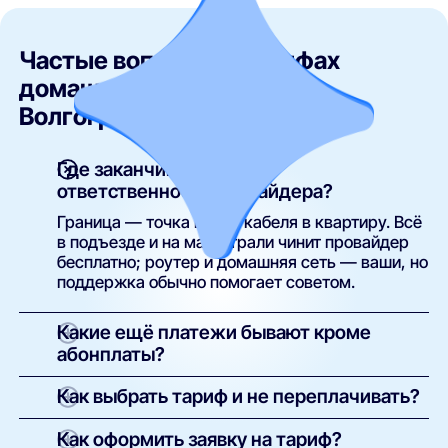
Частые вопросы о тарифах
домашнего интернета в
Волгограде
Где заканчивается зона
ответственности провайдера?
Граница — точка входа кабеля в квартиру. Всё
в подъезде и на магистрали чинит провайдер
бесплатно; роутер и домашняя сеть — ваши, но
поддержка обычно помогает советом.
Какие ещё платежи бывают кроме
абонплаты?
Основной платёж один — абонплата. Роутер
Как выбрать тариф и не переплачивать?
можно взять свой и не платить аренду;
подключение в многоквартирных домах
Начните со средних тарифов (808₽/мес по
Как оформить заявку на тариф?
обычно бесплатное.
городу) и апгрейдитесь при необходимости —