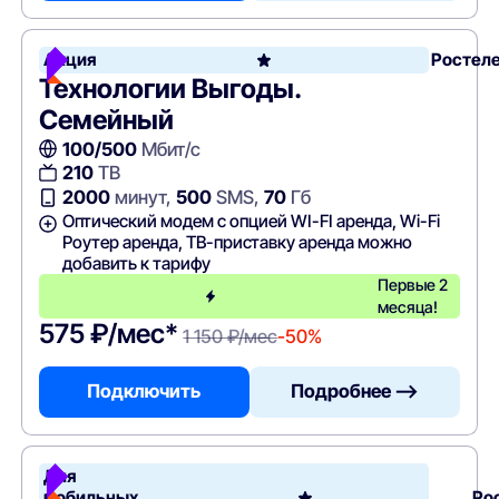
Акция
Ростел
Технологии Выгоды.
Семейный
100/500
Мбит/с
210
ТВ
2000
минут,
500
SMS,
70
Гб
Оптический модем с опцией WI-FI аренда, Wi-Fi
Роутер аренда, ТВ-приставку аренда можно
добавить к тарифу
Первые 2
месяца!
575 ₽/мес*
1 150 ₽/мес
-50%
Подключить
Подробнее —>
Для
мобильных
Ро