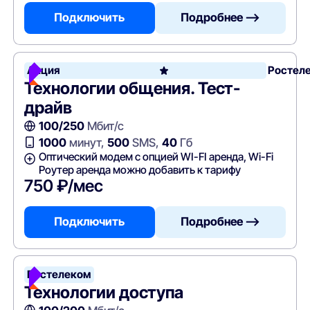
Подключить
Подробнее —>
Акция
Ростел
Технологии общения. Тест-
драйв
100/250
Мбит/с
1000
минут,
500
SMS,
40
Гб
Оптический модем с опцией WI-FI аренда, Wi-Fi
Роутер аренда можно добавить к тарифу
750 ₽/мес
Подключить
Подробнее —>
Ростелеком
Технологии доступа