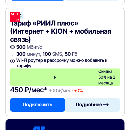
МТС
Тариф «РИИЛ плюс»
(Интернет + KION + мобильная
связь)
500
Мбит/с
300
минут,
100
SMS,
50
Гб
WI-FI роутер в рассрочку можно добавить к
тарифу
Скидка
50% на 2
месяца
450 ₽/мес*
900 ₽/мес
-50%
Подключить
Подробнее —>