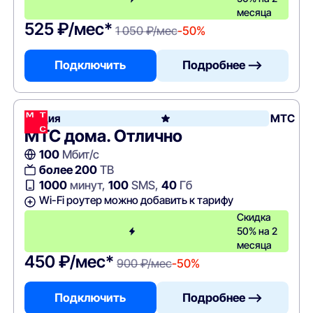
месяца
525 ₽/мес*
1 050 ₽/мес
-50%
Подключить
Подробнее —>
Акция
МТС
МТС дома. Отлично
100
Мбит/с
более 200
ТВ
1000
минут,
100
SMS,
40
Гб
Wi-Fi роутер можно добавить к тарифу
Скидка
50% на 2
месяца
450 ₽/мес*
900 ₽/мес
-50%
Подключить
Подробнее —>