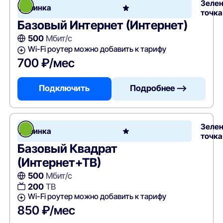
Зеле
Новинка
точка
Базовый Интернет (Интернет)
500
Мбит/с
Wi-Fi роутер можно добавить к тарифу
700 ₽/мес
Подключить
Подробнее —>
Зеле
Новинка
точка
Базовый Квадрат
(Интернет+ТВ)
500
Мбит/с
200
ТВ
Wi-Fi роутер можно добавить к тарифу
850 ₽/мес