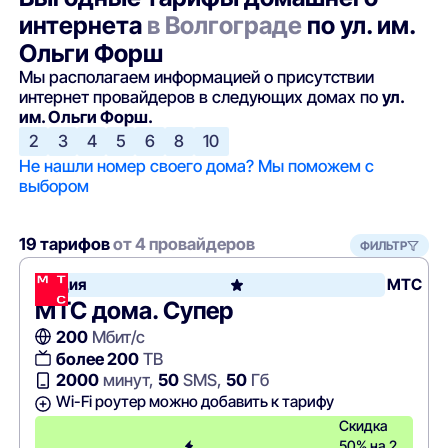
интернета
в Волгограде
по ул. им.
Ольги Форш
Мы располагаем информацией о присутствии
интернет провайдеров в следующих домах по
ул.
им. Ольги Форш.
2
3
4
5
6
8
10
Не нашли номер своего дома? Мы поможем с
выбором
19 тарифов
от 4 провайдеров
ФИЛЬТР
Акция
МТС
МТС дома. Супер
200
Мбит/с
более 200
ТВ
2000
минут,
50
SMS,
50
Гб
Wi-Fi роутер можно добавить к тарифу
Скидка
50% на 2