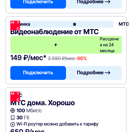
Подключить
Подробнее —>
Новинка
МТС
Видеонаблюдение от МТС
Рассрочк
а на 24
месяца
149 ₽/мес*
3 590 ₽/мес
-96%
Подключить
Подробнее —>
МТС
МТС дома. Хорошо
100
Мбит/с
30
Гб
Wi-Fi роутер можно добавить к тарифу
650 ₽/мес