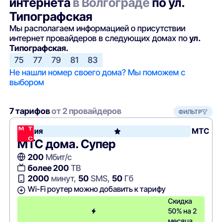
интернета
в Волгограде
по ул.
Типографская
Мы располагаем информацией о присутствии
интернет провайдеров в следующих домах по
ул.
Типографская.
75
77
79
81
83
Не нашли номер своего дома? Мы поможем с
выбором
7 тарифов
от 2 провайдеров
ФИЛЬТР
Акция
МТС
МТС дома. Супер
200
Мбит/с
более 200
ТВ
2000
минут,
50
SMS,
50
Гб
Wi-Fi роутер можно добавить к тарифу
Скидка
50% на 2
месяца