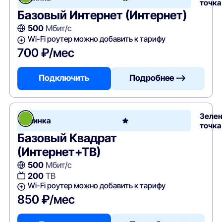
точка
Базовый Интернет (Интернет)
500
Мбит/с
Wi-Fi роутер можно добавить к тарифу
700 ₽/мес
Подключить
Подробнее —>
Зеле
Новинка
точка
Базовый Квадрат
(Интернет+ТВ)
500
Мбит/с
200
ТВ
Wi-Fi роутер можно добавить к тарифу
850 ₽/мес