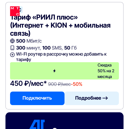
МТС
Тариф «РИИЛ плюс»
(Интернет + KION + мобильная
связь)
500
Мбит/с
300
минут,
100
SMS,
50
Гб
WI-FI роутер в рассрочку можно добавить к
тарифу
Скидка
50% на 2
месяца
450 ₽/мес*
900 ₽/мес
-50%
Подключить
Подробнее —>