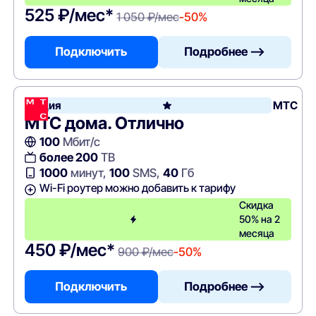
525 ₽/мес*
1 050 ₽/мес
-50%
Подключить
Подробнее —>
Акция
МТС
МТС дома. Отлично
100
Мбит/с
более 200
ТВ
1000
минут,
100
SMS,
40
Гб
Wi-Fi роутер можно добавить к тарифу
Скидка
50% на 2
месяца
450 ₽/мес*
900 ₽/мес
-50%
Подключить
Подробнее —>