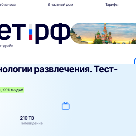
 бизнеса
В частный дом
Тарифы
т-драйв
нологии развлечения. Тест-
ц 100% скидка!
210
ТВ
Телевидение