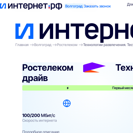
Поиск по адресу
Для квартиры
Для
Волгоград
Заказать звонок
Главная
Волгоград
Ростелеком
Технологии развлечения. Тес
Ростелеком
Тех
драйв
Первый меся
100/200
Мбит/с
Скорость интернета
Подробное описание