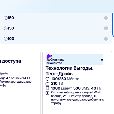
150
150
100
леком
Для
мобильных
 доступа
абонентов
Технологии Выгоды.
Тест-Драйв
ит/с
одем с опцией WI-FI
100/250
Мбит/с
i Роутер аренда можно
210
ТВ
рифу
1000
минут,
500
SMS,
40
Гб
Оптический модем с опцией WI-FI
аренда, Wi-Fi Роутер аренда, ТВ-
приставку аренда можно добавить к
тарифу