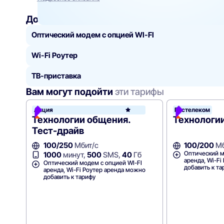
Добавить
к тарифу
Оптический модем с опцией WI-FI
Wi-Fi Роутер
ТВ-приставка
Вам могут подойти
эти тарифы
Акция
Ростелеком
Росте
Технологии общения.
Технологии
Тест-драйв
100/250
Мбит/с
100/200
Мб
Оптический м
1000
минут,
500
SMS,
40
Гб
аренда, Wi-F
Оптический модем с опцией WI-FI
добавить к та
аренда, Wi-Fi Роутер аренда можно
добавить к тарифу