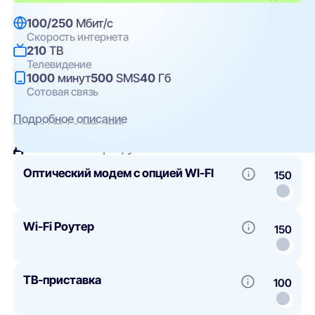
100/250
Мбит/с
Скорость интернета
210
ТВ
Телевидение
1000
минут
500
SMS
40
Гб
Сотовая связь
Подробное описание
Добавить
к тарифу
Оптический модем с опцией WI-FI
150
Wi-Fi Роутер
150
ТВ-приставка
100