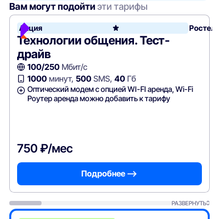
Вам могут подойти
эти тарифы
Акция
Ростел
Технологии общения. Тест-
драйв
100/250
Мбит/с
1000
минут,
500
SMS,
40
Гб
Оптический модем с опцией WI-FI аренда, Wi-Fi
Роутер аренда можно добавить к тарифу
750 ₽/мес
Подробнее —>
РАЗВЕРНУТЬ