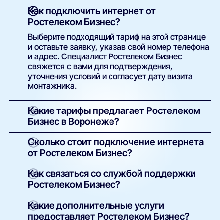
Как подключить интернет от
Ростелеком Бизнес?
Выберите подходящий тариф на этой странице
и оставьте заявку, указав свой номер телефона
и адрес. Специалист Ростелеком Бизнес
свяжется с вами для подтверждения,
уточнения условий и согласует дату визита
монтажника.
Какие тарифы предлагает Ростелеком
Бизнес в Воронеже?
В Воронеже доступны тарифы с различной
Сколько стоит подключение интернета
скоростью — от базовых до гигабитных. В
от Ростелеком Бизнес?
зависимости от выбранного плана можно
подключить пакеты с телевидением, домашней
Подключение большинства тарифов
Как связаться со службой поддержки
или мобильной связью. Все актуальные
бесплатное. При наличии платной установки
Ростелеком Бизнес?
предложения — в карточках тарифов на этой
оборудования это указано в описании.
странице.
Абонентская плата зависит от состава услуг —
Контакты службы поддержки указаны в
Какие дополнительные услуги
её можно сравнить в интерфейсе сайта.
договоре и на официальном сайте Ростелеком
предоставляет Ростелеком Бизнес?
Бизнес. Также вы можете оставить запрос