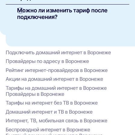
через нашу платформу — мы передадим
Провайдер предлагает:
Можно ли изменить тариф после
обращение напрямую оператору.
Интерактивное ТВ (включая HD-каналы);
подключения?
Домашнюю и мобильную телефонию;
Да, смена тарифа возможна. Это можно
сделать через личный кабинет на сайте
Комплексы «умный дом»,
Ростелеком Бизнес или по обращению в
видеонаблюдение, Wi-Fi роутеры;
техническую поддержку. Условия зависят от
Специальные акции и кэшбэк при оплате
текущего пакета и действующих акций.
Подключить домашний интернет в Воронеже
через личный кабинет или приложение
провайдера.
Провайдеры по адресу в Воронеже
Рейтинг интернет-провайдеров в Воронеже
Акции на домашний интернет в Воронеже
Тарифы на домашний интернет в Воронеже
Провайдеры в Воронеже
Тарифы на интернет без ТВ в Воронеже
Домашний интернет и ТВ в Воронеже
Интернет, ТВ, мобильная связь в Воронеже
Беспроводной интернет в Воронеже