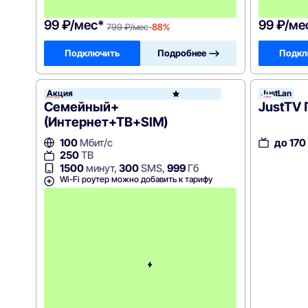
ц
!
99 ₽/мес*
99 ₽/ме
799 ₽/мес
-88%
Подключить
Подробнее —>
Подкл
Акция
JustLan
WiFire
Семейный+
JustTV 
(Интернет+ТВ+SIM)
до 170
100
Мбит/с
250
ТВ
1500
минут,
300
SMS,
999
Гб
Wi-Fi роутер можно добавить к тарифу
С
к
и
д
к
а
н
а
1
м
е
с