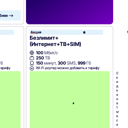
бнее —>
Акция
WiFire
Безлимит+
(Интернет+ТВ+SIM)
100
Мбит/с
250
ТВ
Гб
150
минут,
300
SMS,
999
Гб
тарифу
Wi-Fi роутер можно добавить к тарифу
С
С
к
к
и
и
д
д
к
к
а
а
н
н
а
а
1
1
м
м
е
е
с
с
я
я