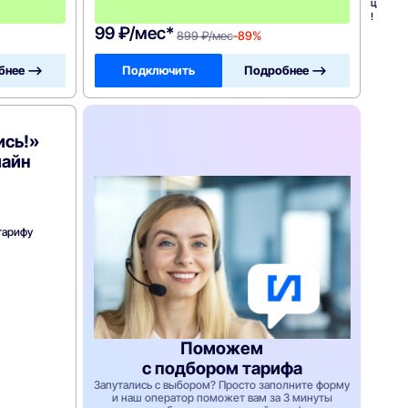
ц
ц
!
!
99 ₽/мес*
899 ₽/мес
-89%
бнее —>
Подключить
Подробнее —>
ись!»
лайн
тарифу
Поможем
с подбором тарифа
Запутались с выбором? Просто заполните форму
и наш оператор поможет вам за 3 минуты