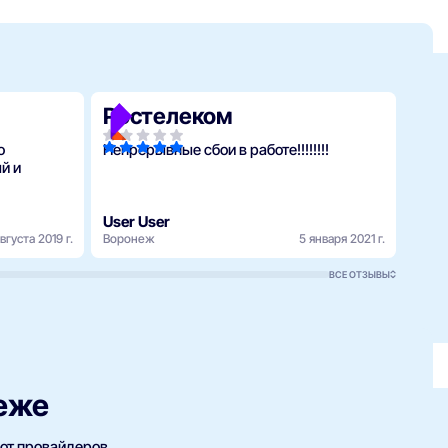
Ростелеком
Ме
о
Непрерывные сбои в работе!!!!!!!!
У Йо
й и
User User
Dmit
вгуста 2019 г.
Воронеж
5 января 2021 г.
Воро
ВСЕ ОТЗЫВЫ
неже
 от провайдеров