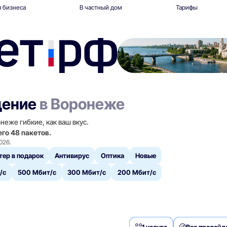
 бизнеса
В частный дом
Тарифы
дение
в Воронеже
еже гибкие, как ваш вкус.
го 48 пакетов.
026.
тер в подарок
Антивирус
Оптика
Новые
/с
500 Мбит/с
300 Мбит/с
200 Мбит/с
1 услуга
Все провай