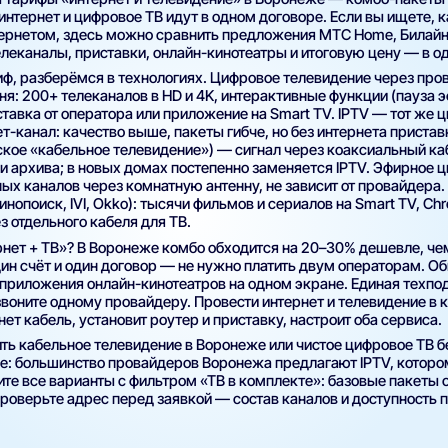
интернет и цифровое ТВ идут в одном договоре. Если вы ищете,
тернетом, здесь можно сравнить предложения МТС Home, Билайн
леканалы, приставки, онлайн-кинотеатры и итоговую цену — в о
ф, разберёмся в технологиях. Цифровое телевидение через про
я: 200+ телеканалов в HD и 4K, интерактивные функции (пауза эф
авка от оператора или приложение на Smart TV. IPTV — тот же ц
т-канал: качество выше, пакеты гибче, но без интернета пристав
кое «кабельное телевидение») — сигнал через коаксиальный каб
 и архива; в новых домах постепенно заменяется IPTV. Эфирное 
х каналов через комнатную антенну, не зависит от провайдера.
инопоиск, IVI, Okko): тысячи фильмов и сериалов на Smart TV, Ch
з отдельного кабеля для ТВ.
нет + ТВ»? В Воронеже комбо обходится на 20–30% дешевле, чем
ин счёт и один договор — не нужно платить двум операторам. О
приложения онлайн-кинотеатров на одном экране. Единая техпо
воните одному провайдеру. Провести интернет и телевидение в 
ет кабель, установит роутер и приставку, настроит оба сервиса.
ть кабельное телевидение в Воронеже или чистое цифровое ТВ б
же: большинство провайдеров Воронежа предлагают IPTV, которо
те все варианты с фильтром «ТВ в комплекте»: базовые пакеты 
Проверьте адрес перед заявкой — состав каналов и доступность п