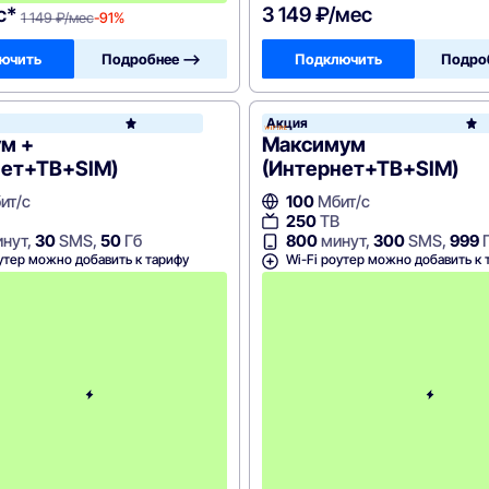
с*
3 149 ₽/мес
1 149 ₽/мес
-91%
ючить
Подробнее —>
Подключить
Подро
Акция
WiFire
м +
Максимум
нет+ТВ+SIM)
(Интернет+ТВ+SIM)
ит/с
100
Мбит/с
250
ТВ
нут,
30
SMS,
50
Гб
800
минут,
300
SMS,
999
утер можно добавить к тарифу
Wi-Fi роутер можно добавить к 
С
к
и
д
к
а
н
а
1
м
е
с
я