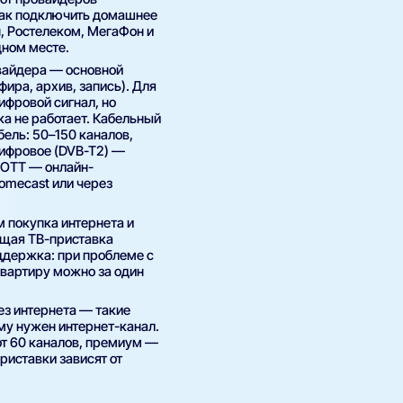
 как подключить домашнее
, Ростелеком, МегаФон и
дном месте.
вайдера — основной
ира, архив, запись). Для
ифровой сигнал, но
ка не работает. Кабельный
ель: 50–150 каналов,
цифровое (DVB-T2) —
 OTT — онлайн-
romecast или через
 покупка интернета и
бщая ТВ-приставка
ддержка: при проблеме с
квартиру можно за один
ез интернета — такие
му нужен интернет-канал.
от 60 каналов, премиум —
риставки зависят от