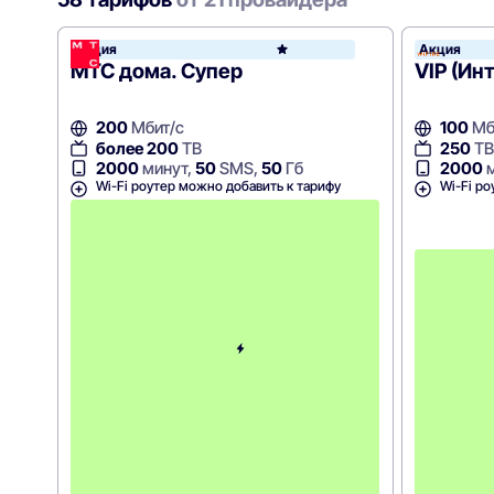
Акция
Акция
МТС
МТС дома. Супер
VIP (Ин
200
Мбит/с
100
Мб
более 200
ТВ
250
ТВ
2000
минут,
50
SMS,
50
Гб
2000
м
Wi-Fi роутер можно добавить к тарифу
Wi-Fi ро
С
к
и
д
к
а
5
0
%
н
а
2
м
е
с
я
ц
а