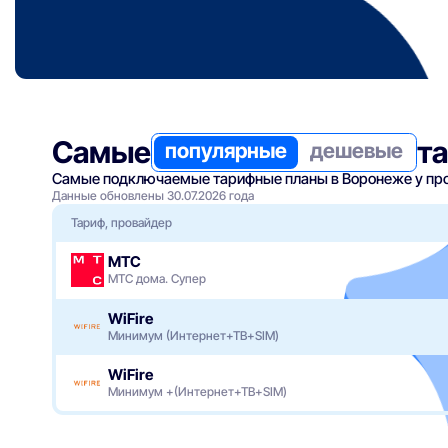
Самые
т
популярные
дешевые
Самые подключаемые тарифные планы в Воронеже у пров
Данные обновлены 30.07.2026 года
Тариф, провайдер
МТС
МТС дома. Супер
WiFire
Минимум (Интернет+ТВ+SIM)
WiFire
Минимум +(Интернет+ТВ+SIM)