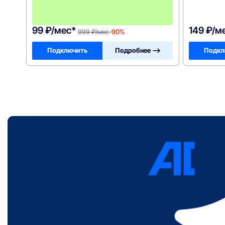
я
ц
!
99 ₽/мес*
149 ₽/м
999 ₽/мес
-90%
Подключить
Подробнее —>
Подкл