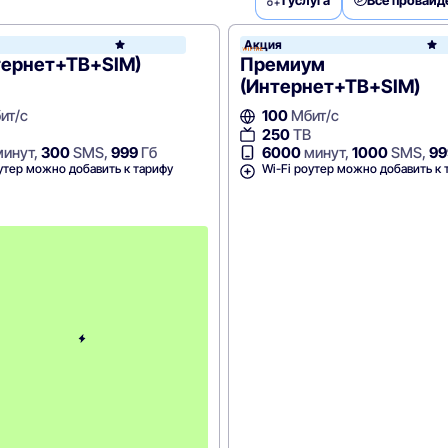
Акция
WiFire
тернет+ТВ+SIM)
Премиум
(Интернет+ТВ+SIM)
ит/с
100
Мбит/с
250
ТВ
инут,
300
SMS,
999
Гб
6000
минут,
1000
SMS,
99
утер можно добавить к тарифу
Wi-Fi роутер можно добавить к 
С
к
и
д
к
а
н
а
1
м
е
с
я
ц
!