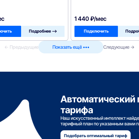
ес
1 440 ₽/мес
ючить
Подробнее —>
Подключить
Подро
← Предыдущие
Показать ещё •••
Следующие →
Автоматический 
тарифа
Наш искусственный интеллект найд
тарифный план по указанным вами 
Подобрать оптимальный тариф