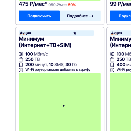
475 ₽/мес*
99 ₽/ме
950 ₽/мес
-50%
Подключить
Подробнее —>
Подкл
Акция
Акция
WiFire
Минимум
Миниму
(Интернет+ТВ+SIM)
(Интер
100
Мбит/с
100
Мб
250
ТВ
250
ТВ
200
минут,
10
SMS,
30
Гб
400
ми
Wi-Fi роутер можно добавить к тарифу
Wi-Fi ро
С
к
и
д
к
а
н
а
1
м
е
с
я