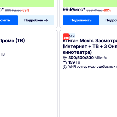
ц
!
с*
99 ₽/мес*
899 ₽/мес
-89%
899 ₽/мес
-89%
ючить
Подробнее —>
Подключить
Подро
Дом.ru
Промо (ТВ)
«Гига+ Movix. Засмотр
(Интернет + ТВ + 3 Он
кинотеатра)
ТВ
300/500/800
Мбит/с
159
ТВ
Wi-Fi роутер можно добавить к 