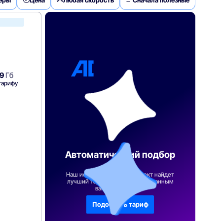
WiFire
9
Гб
тарифу
Автоматический подбор
тарифа
Наш искусственный интеллект найдет
лучший тарифный план по указанным
вами параметрам
Подобрать тариф