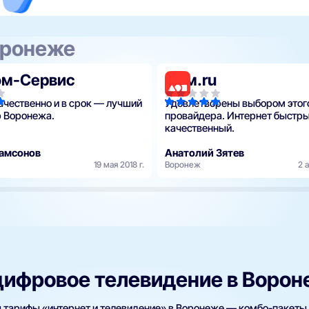
оронеже
ом-Сервис
Дом.ru
ачественно и в срок — лучший
Удовлетворены выбором этог
 Воронежа.
провайдера. Интернет быстры
качественный.
Самсонов
Анатолий Зятев
19 мая 2018 г.
Воронеж
2 а
цифровое телевидение в Воро
ы тарифы «интернет и телевидение» в Воронеже — комбо-пакеты