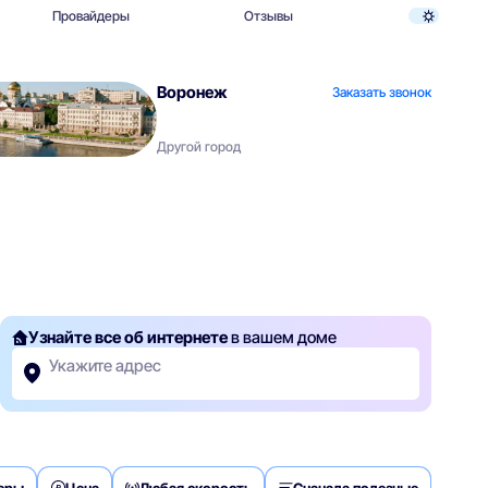
Провайдеры
Отзывы
Воронеж
Заказать звонок
Другой город
Узнайте все об интернете
в вашем доме
Укажите адрес
деры
Цена
Любая скорость
Сначала полезные