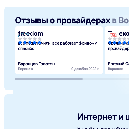
Отзывы о провайдерах
в В
freedom
Телек
все подключили, все работает фридому
Сделано к
спасибо!
провайдер
Варанцов Галстян
Евгений 
Воронеж
19 декабря 2023 г.
Воронеж
Интернет и 
На этой странице собран