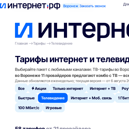
Поиск по адресу
Для квартиры
Для
Воронеж
Заказать звонок
Главная
Тарифы
Телевидение
Тарифы интернет и телеви
Выбирайте пакет с любимыми каналами: ТВ-тарифы во Ворон
во Воронеже 11 провайдеров предлагают комбо с ТВ — все
Данные обновляются еженедельно; текущая версия — от 6 августа 2
Все
Акции
Только интернет
Интернет + ТВ
Роу
Быстрые
Телевидение
Интернет + Моб. связь
1 Гбит
100 Мбит/с
Игровые
58 тарифов
от 21 провайдера