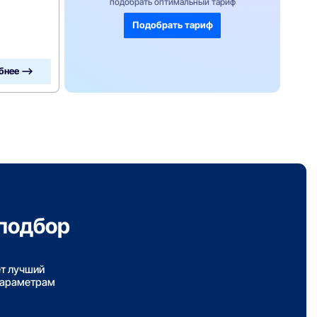
подобрать оптимальный тариф
Подобрать тариф
бнее —>
подбор
ет лучший
параметрам