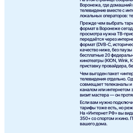
Воронежа, где домашний 
телевидение вместе с ин
локальных операторов: те
Прежде чем выбрать тари
формат в Воронеже сегодн
просмотра нужна ТВ-прист
передаётся через интерне
формат (DVB-C, историчес
качество ниже, без паузы
бесплатные 20 федеральны
кинотеатры (KION, Wink, К
приставку провайдера, бе
Чем выгоден пакет «интер
телевидения отдельно. Од
совмещает телеканалы и 
каналом или интернетом з
визит мастера — он протян
Если вам нужно подключи
тарифы тоже есть, но ре
На «Интернет РФ» вы види
350+ со спортом и кино. 
вашего дома.