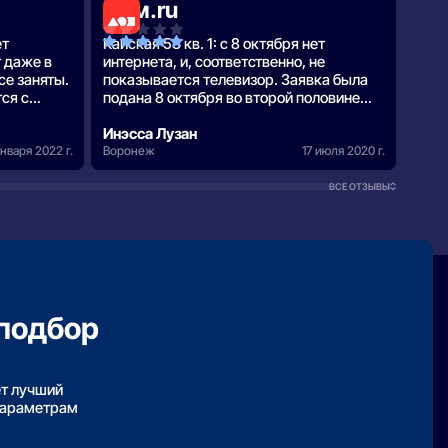
Дом.ru
МТ
ет
Кайская 53 кв. 1: с 8 октября нет
Успе
т даже в
интернета, и, соответственно, не
се заняты.
показывается телевизор. Заявка была
ся с
подана 8 октября во второй половине
ьно,
дня, оператор, сославшись на большую
загруженность, записал нас на 10
Инэсса Лузан
Ива
января 2022 г.
октября. Ок…
Воронеж
17 июля 2020 г.
Воро
ВСЕ ОТЗЫВЫ
подбор
ет лучший
параметрам