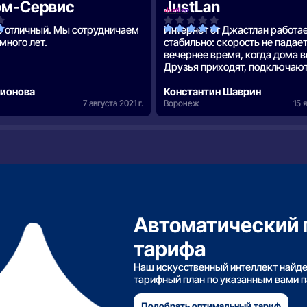
ом-Сервис
JustLan
 отличный. Мы сотрудничаем
Интернет от Джастлан работа
много лет.
стабильно: скорость не падае
вечернее время, когда дома в
Друзья приходят, подключают
телефонов, у всех всё нормал
дионова
ничего не глючит.
Константин Шаврин
7 августа 2021 г.
Воронеж
15 
Автоматический 
тарифа
Наш искусственный интеллект найд
тарифный план по указанным вами 
Подобрать оптимальный тариф