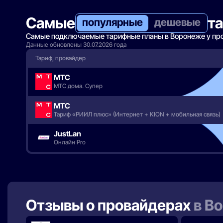
Самые
т
популярные
дешевые
Самые подключаемые тарифные планы в Воронеже у пров
Данные обновлены 30.07.2026 года
Тариф, провайдер
МТС
МТС дома. Супер
МТС
Тариф «РИИЛ плюс» (Интернет + KION + мобильная связь)
JustLan
Онлайн Pro
Отзывы о провайдерах
в В