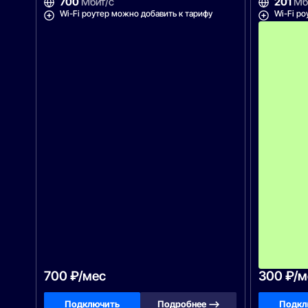
700
Мбит/с
201
Мб
Wi-Fi роутер можно добавить к тарифу
Wi-Fi ро
700 ₽/мес
300 ₽/м
Подключить
Подробнее —>
Подкл