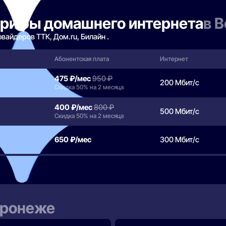
арифы домашнего интернета
в 
айдеров ТТК, Дом.ru, Билайн .
Абонентская плата
Интернет
475 ₽/мес
950 ₽
200 Мбит/с
Скидка 50% на 2 месяца
400 ₽/мес
800 ₽
500 Мбит/с
Скидка 50% на 2 месяца
650 ₽/мес
300 Мбит/с
оронеже