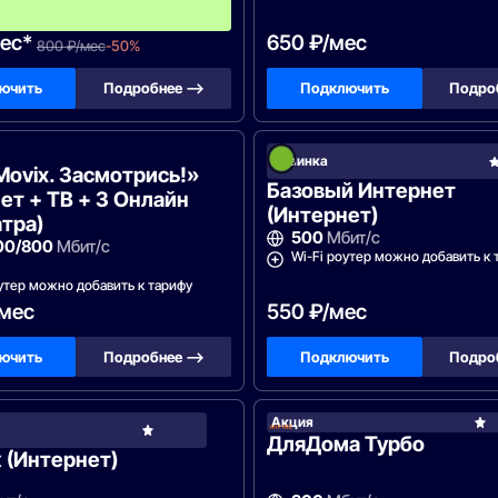
ц
а
ес*
650 ₽/мес
800 ₽/мес
-50%
ючить
Подробнее —>
Подключить
Подро
Lan
Новинка
Movix. Засмотрись!»
Базовый Интернет
ет + ТВ + 3 Онлайн
(Интернет)
тра)
500
Мбит/с
00/800
Мбит/с
Wi-Fi роутер можно добавить к 
утер можно добавить к тарифу
/мес
550 ₽/мес
ючить
Подробнее —>
Подключить
Подро
Акция
Телеком-
Сервис
ДляДома Турбо
 (Интернет)