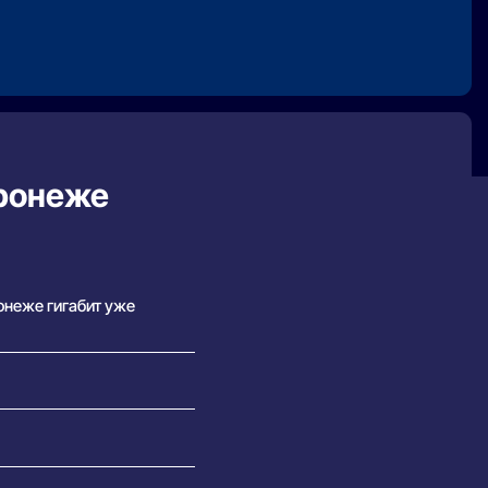
оронеже
онеже гигабит уже
кт о «справедливом
раз быстрее. Математика в