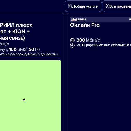
Любые услуги
Все провай
Новинка
«РИИЛ плюс»
Онлайн Pro
ет + KION +
ая связь)
300
Мбит/с
ит/с
Wi-Fi роутер можно добавить к 
нут,
100
SMS,
50
Гб
утер в рассрочку можно добавить к
С
к
и
д
к
а
5
0
%
н
а
2
м
е
с
я