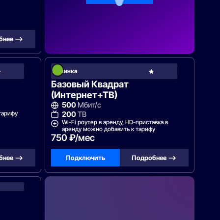
бнее —>
Зеленая
Новинка
точка
Базовый Квадрат
(Интернет+ТВ)
500
Мбит/с
тарифу
200
ТВ
Wi-Fi роутер в аренду, HD-приставка в
аренду можно добавить к тарифу
750 ₽/мес
бнее —>
Подключить
Подробнее —>
WiFire