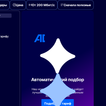
деры
Цена
От 200 Мбит/с
Сначала полезные
JustLan
тарифу
Автоматический подбор
тарифа
Наш искусственный интеллект найдет
лучший тарифный план по указанным
вами параметрам
Подобрать тариф