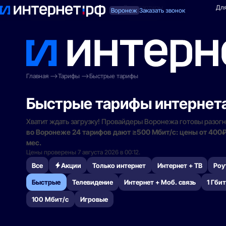
Поиск по адресу
Для квартиры
Для
Воронеж
Заказать звонок
Главная
Тарифы
Быстрые тарифы
Быстрые тарифы интернет
Хватит ждать загрузку! Провайдеры Воронежа готовы разогн
во Воронеже 24 тарифов дают ≥500 Мбит/с: цены от 400₽,
мес.
Цены проверены 7 августа 2026 в 00:12.
Все
Акции
Только интернет
Интернет + ТВ
Роу
Быстрые
Телевидение
Интернет + Моб. связь
1 Гбит
100 Мбит/с
Игровые