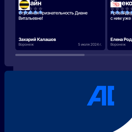
Билайн
Телек
Огромная признательность Диане
Провайдер
Витальевне!
с ним уже 
Захарий Калашов
Елена Ро
Воронеж
5 июля 2024 г.
Воронеж