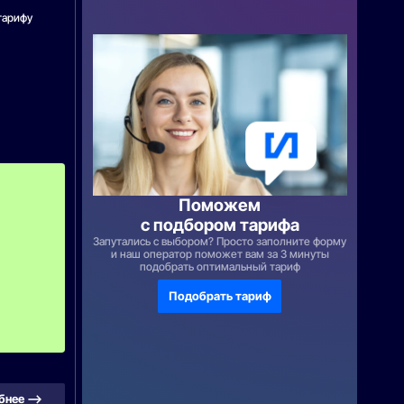
тарифу
П
е
р
Поможем
в
с подбором тарифа
ы
е
Запутались с выбором? Просто заполните форму
2
и наш оператор поможет вам за 3 минуты
м
подобрать оптимальный тариф
е
с
Подобрать тариф
я
ц
а
!
бнее —>