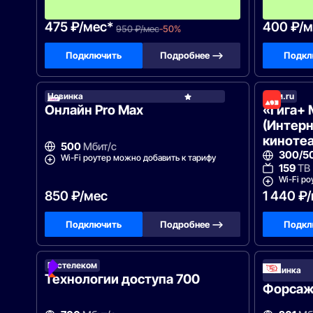
ц
а
475 ₽/мес*
400 ₽/м
950 ₽/мес
-50%
Подключить
Подробнее —>
Подкл
Новинка
Дом.ru
Just
Онлайн Pro Max
«Гига+ 
(Интерн
кинотеа
500
Мбит/с
300/5
Wi-Fi роутер можно добавить к тарифу
159
ТВ
Wi-Fi ро
850 ₽/мес
1 440 ₽
Подключить
Подробнее —>
Подкл
Ростелеком
Новинка
Технологии доступа 700
Форсаж