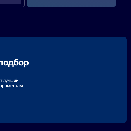
подбор
ет лучший
параметрам