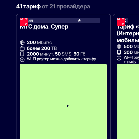
41 тариф
от 21 провайдера
Акция
МТС
МТС
МТС дома. Супер
Тариф 
(Интерн
мобильн
200
Мбит/с
500
Мб
более 200
ТВ
300
ми
2000
минут,
50
SMS,
50
Гб
WI-FI ро
Wi-Fi роутер можно добавить к тарифу
тарифу
С
к
и
д
к
а
5
0
%
н
а
2
м
е
с
я