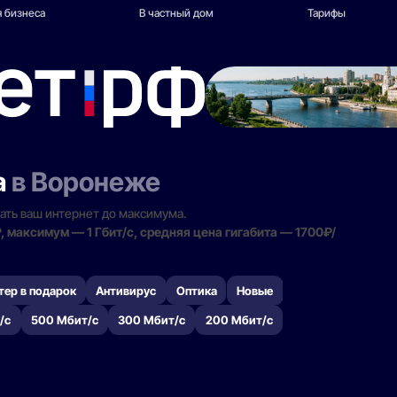
 бизнеса
В частный дом
Тарифы
а
в Воронеже
ать ваш интернет до максимума.
 максимум — 1 Гбит/с, средняя цена гигабита — 1700₽/
тер в подарок
Антивирус
Оптика
Новые
/с
500 Мбит/с
300 Мбит/с
200 Мбит/с