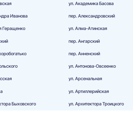
овская
ул. Академика Басова
андра Иванова
пер. Александровский
ея Геращенко
ул. Алма-Атинская
ский
пер. Ангарский
коробогатько
пер. Анненский
ольского
ул. Антонова-Овсеенко
асская
ул. Арсенальная
ма
ул. Артиллерийская
ектора Быховского
ул. Архитектора Троицкого