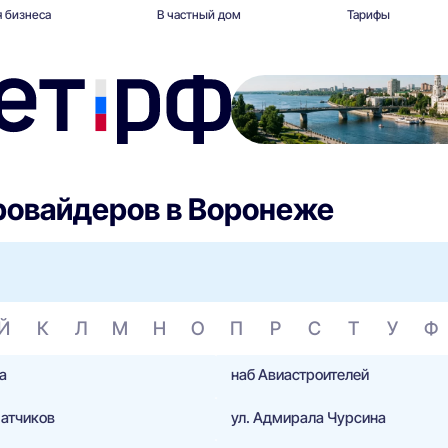
 бизнеса
В частный дом
Тарифы
ровайдеров в Воронеже
Й
К
Л
М
Н
О
П
Р
С
Т
У
Ф
а
наб Авиастроителей
матчиков
ул. Адмирала Чурсина