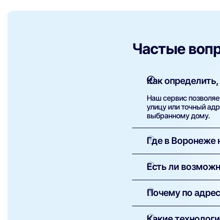
Частые воп
Как определить,
Наш сервис позволяет
улицу или точный ад
выбранному дому.
Где в Воронеже
На улицах с высокой 
Есть ли возможн
проспект Вернадског
ТТК, Дом.ру и другие
Да, если в доме уже 
Почему по адрес
информацию от прова
провайдерам, и при 
Это означает, что до
Какие технолог