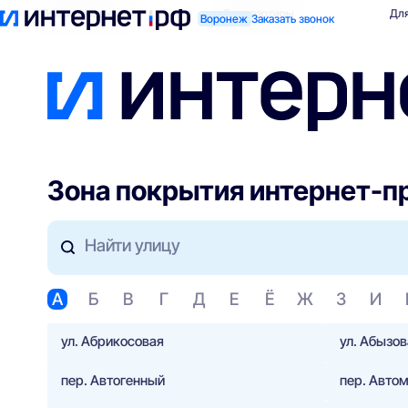
Поиск по адресу
Для квартиры
Для
Воронеж
Заказать звонок
Зона покрытия интернет-п
Найти улицу
А
Б
В
Г
Д
Е
Ё
Ж
З
И
ул. Абрикосовая
ул. Абызов
пер. Автогенный
пер. Авто