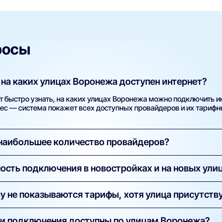
росы
 на каких улицах Воронежа доступен интернет?
 быстро узнать, на каких улицах Воронежа можно подключить ин
рес — система покажет всех доступных провайдеров и их тариф
 наибольшее количество провайдеров?
плотностью застройки — таких как Ленинский проспект, Тверска
ость подключения в новостройках и на новых ули
о — обычно присутствует сразу несколько операторов связи: МТ
. Но итоговая доступность всегда зависит от подключения конкре
установлена сеть хотя бы одного оператора. Для новостроек мы
у не показываются тарифы, хотя улица присутству
йдеров. Если подключения пока нет, вы можете оставить заявку
возможности они организуют монтаж сети.
м, возможно, ещё не подключён к сетям провайдеров. Рекоменду
ии подключения доступны по улицам Воронежа?