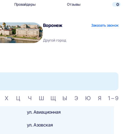
Провайдеры
Отзывы
Воронеж
Заказать звонок
Другой город
Х
Ц
Ч
Ш
Щ
Ы
Э
Ю
Я
1 – 9
ул. Авиационная
ул. Азовская