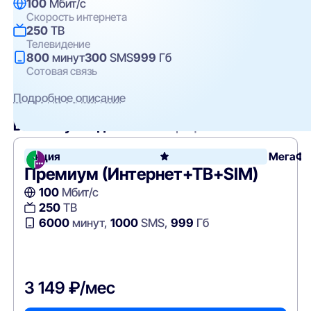
100
Мбит/с
Скорость интернета
250
ТВ
Телевидение
800
минут
300
SMS
999
Гб
Сотовая связь
Подробное описание
Вам могут подойти
эти тарифы
Акция
МегаФо
Премиум (Интернет+ТВ+SIM)
100
Мбит/с
250
ТВ
6000
минут,
1000
SMS,
999
Гб
3 149 ₽/мес