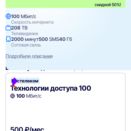
скидкой 50%!
100
Мбит/с
Скорость интернета
208
ТВ
Телевидение
2000
минут
500
SMS
40
Гб
Сотовая связь
Подробное описание
Вам могут подойти
эти тарифы
Ростелеком
Технологии доступа 100
100
Мбит/с
500 ₽/мес